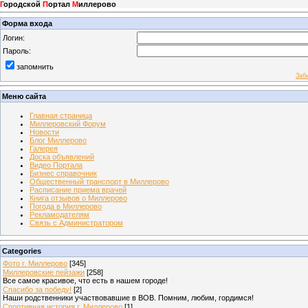
Г
ородской
П
ортал
М
иллерово
Форма входа
Логин:
Пароль:
запомнить
Заб
Меню сайта
Главная страница
Миллеровский Форум
Новости
Блог Миллерово
Галерея
Доска объявлений
Видео Портала
Бизнес справочник
Общественный транспорт в Миллерово
Расписание приема врачей
Книга отзывов о Миллерово
Погода в Миллерово
Рекламодателям
Связь с Администратором
Categories
Фото г. Миллерово
[345]
Миллеровские пейзажи
[258]
Все самое красивое, что есть в нашем городе!
Спасибо за победу!
[2]
Наши родственники участвовавшие в ВОВ. Помним, любим, гордимся!
Спортивная история г. Миллерово
[1]