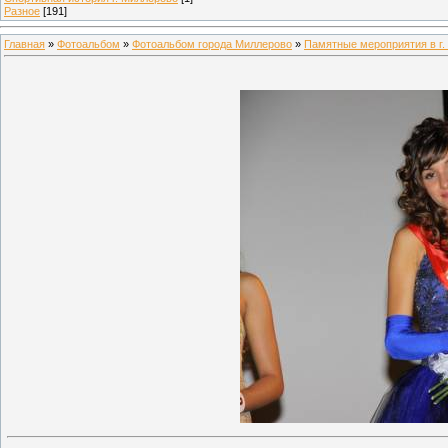
Разное
[191]
Главная
»
Фотоальбом
»
Фотоальбом города Миллерово
»
Памятные мероприятия в г.