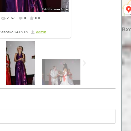
2167
0
0.0
еальном размере
400x600
/ 61.1Kb
Вхо
бавлено
24.09.09
Admin