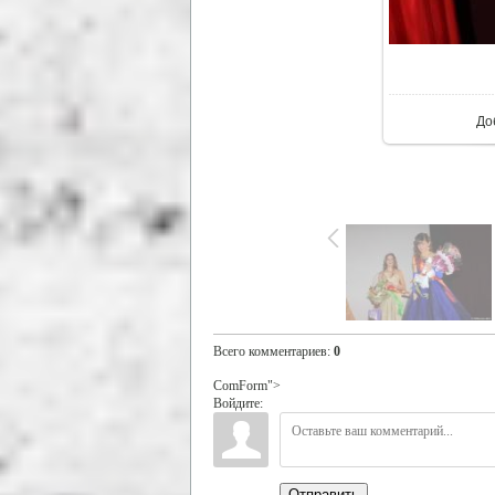
В р
До
Всего комментариев
:
0
ComForm">
Войдите:
Отправить