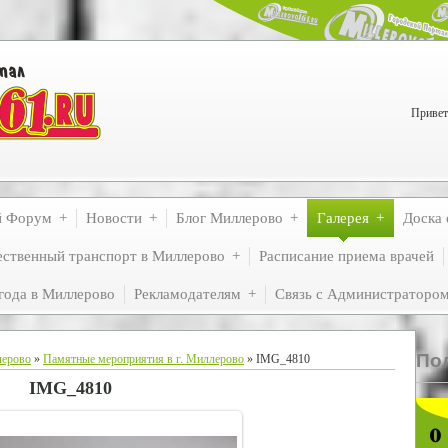
Привет
й Форум
Новости
Блог Миллерово
Галерея
Доска 
ственный транспорт в Миллерово
Расписание приема врачей
года в Миллерово
Рекламодателям
Связь с Администраторо
По
лерово
»
Памятные мероприятия в г. Миллерово
» IMG_4810
IMG_4810