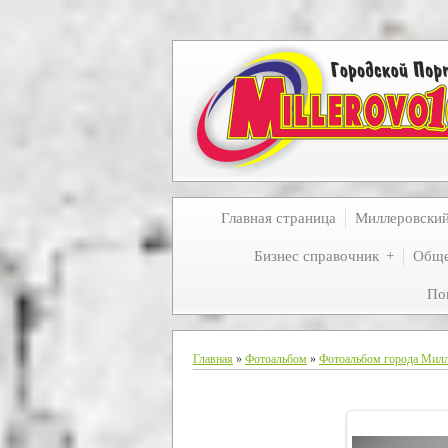
Главная страница
Миллеровски
Бизнес справочник
Обще
По
Главная
»
Фотоальбом
»
Фотоальбом города Мил