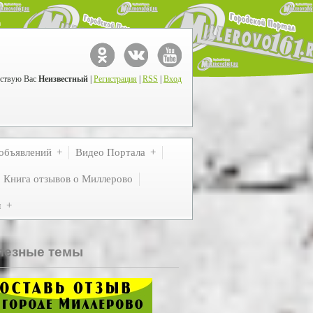
ствую Вас
Неизвестный
|
Регистрация
|
RSS
|
Вход
объявлений
Видео Портала
Книга отзывов о Миллерово
м
лезные темы