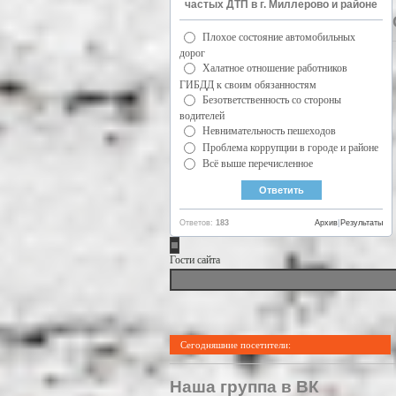
частых ДТП в г. Миллерово и районе
Плохое состояние автомобильных
дорог
Халатное отношение работников
ГИБДД к своим обязанностям
Безответственность со стороны
водителей
Невнимательность пешеходов
Проблема коррупции в городе и районе
Всё выше перечисленное
Ответов:
183
Архив
|
Результаты
Гости сайта
Сегодняшние посетители:
Наша группа в ВК