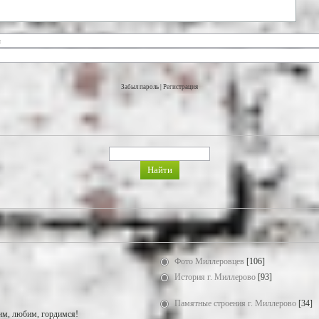
Забыл пароль
|
Регистрация
Фото Миллеровцев
[106]
История г. Миллерово
[93]
Памятные строения г. Миллерово
[34]
м, любим, гордимся!