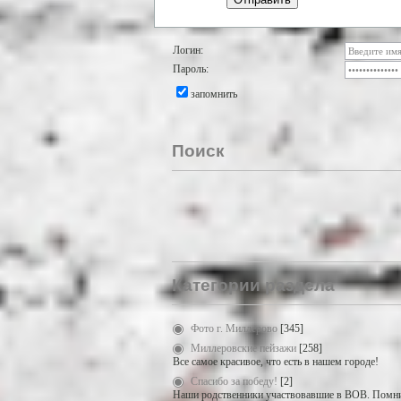
Логин:
Пароль:
запомнить
Поиск
Категории раздела
Фото г. Миллерово
[345]
Миллеровские пейзажи
[258]
Все самое красивое, что есть в нашем городе!
Спасибо за победу!
[2]
Наши родственники участвовавшие в ВОВ. Помни