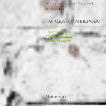
Спортивная история г. Миллерово
[1]
Разное
[191]
ПОГОДА В МИЛЛЕРОВО
Погода в Миллерово
Gismeteo
Прогноз на 2 недели
Мини-чат