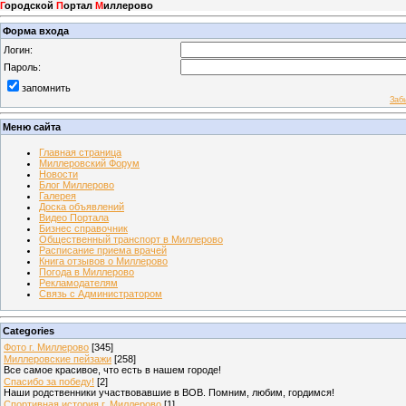
Г
ородской
П
ортал
М
иллерово
Форма входа
Логин:
Пароль:
запомнить
Заб
Меню сайта
Главная страница
Миллеровский Форум
Новости
Блог Миллерово
Галерея
Доска объявлений
Видео Портала
Бизнес справочник
Общественный транспорт в Миллерово
Расписание приема врачей
Книга отзывов о Миллерово
Погода в Миллерово
Рекламодателям
Связь с Администратором
Categories
Фото г. Миллерово
[345]
Миллеровские пейзажи
[258]
Все самое красивое, что есть в нашем городе!
Спасибо за победу!
[2]
Наши родственники участвовавшие в ВОВ. Помним, любим, гордимся!
Спортивная история г. Миллерово
[1]