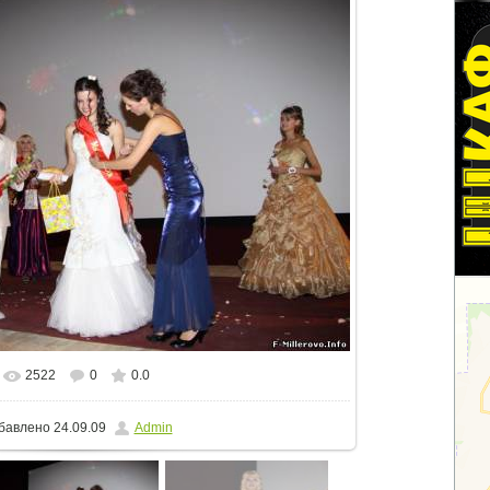
2522
0
0.0
еальном размере
800x533
/ 113.0Kb
бавлено
24.09.09
Admin