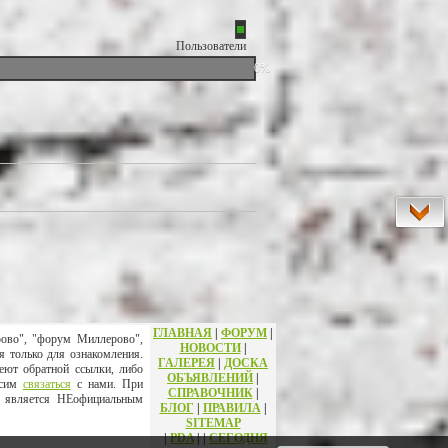
Пользователи
0%
ГЛАВНАЯ
|
ФОРУМ
|
рово", "форум Миллерово",
НОВОСТИ
|
я только для ознакомления.
ГАЛЕРЕЯ
|
ДОСКА
еют обратной ссылки, либо
ОБЪЯВЛЕНИЙ
|
осим
связаться
с нами. При
СПРАВОЧНИК
|
т является НЕофициальным
БЛОГ
|
ПРАВИЛА
|
SITEMAP
|
PDA
|
|
СЕГОДНЯ