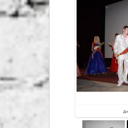
В р
До