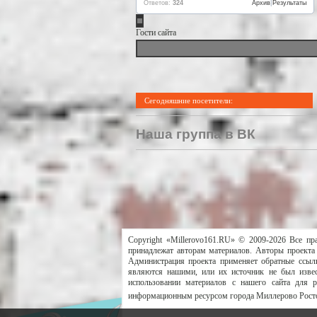
Ответов:
324
Архив
|
Результаты
Гости сайта
Сегодняшние посетители:
Наша группа в ВК
Copyright «Millerovo161.RU» © 2009-2026 Все пр
принадлежат авторам материалов. Авторы проекта 
Администрация проекта применяет обратные ссылк
являются нашими, или их источник не был извес
использовании материалов с нашего сайта для 
информационным ресурсом города Миллерово Росто