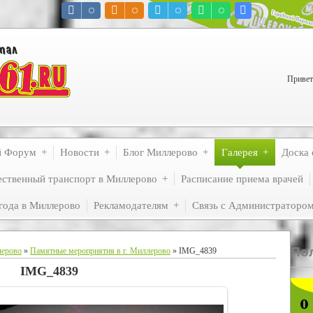
Привет
й Форум
Новости
Блог Миллерово
Галерея
Доска 
ственный транспорт в Миллерово
Расписание приема врачей
года в Миллерово
Рекламодателям
Связь с Администраторо
По
лерово
»
Памятные мероприятия в г. Миллерово
» IMG_4839
IMG_4839