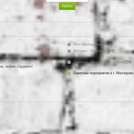
Фото Миллеровцев
[106]
История г. Миллерово
[93]
Памятные строения г. Миллерово
[34]
м, любим, гордимся!
Памятные мероприятия в г. Миллерово