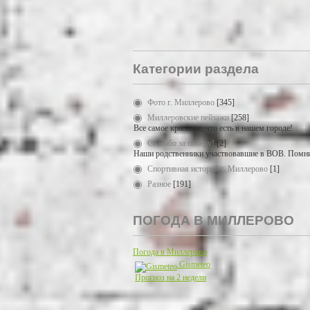
Категории раздела
Фото г. Миллерово
[345]
Миллеровские пейзажи
[258]
Все самое красивое, что есть в нашем городе!
Спасибо за победу!
[2]
Наши родственники участвовавшие в ВОВ. Помни
Спортивная история г. Миллерово
[1]
Разное
[191]
ПОГОДА В МИЛЛЕРОВО
Погода в Миллерово
Gismeteo
Прогноз на 2 недели