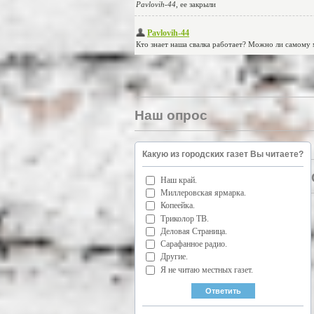
Наш опрос
Какую из городских газет Вы читаете?
Наш край.
Миллеровская ярмарка.
Копеейка.
Триколор ТВ.
Деловая Страница.
Сарафанное радио.
Другие.
Я не читаю местных газет.