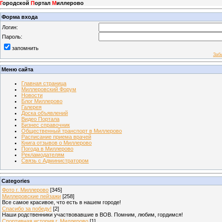
Г
ородской
П
ортал
М
иллерово
Форма входа
Логин:
Пароль:
запомнить
Заб
Меню сайта
Главная страница
Миллеровский Форум
Новости
Блог Миллерово
Галерея
Доска объявлений
Видео Портала
Бизнес справочник
Общественный транспорт в Миллерово
Расписание приема врачей
Книга отзывов о Миллерово
Погода в Миллерово
Рекламодателям
Связь с Администратором
Categories
Фото г. Миллерово
[345]
Миллеровские пейзажи
[258]
Все самое красивое, что есть в нашем городе!
Спасибо за победу!
[2]
Наши родственники участвовавшие в ВОВ. Помним, любим, гордимся!
Спортивная история г. Миллерово
[1]