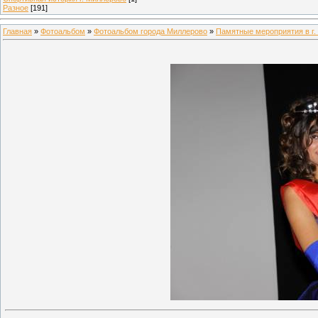
Разное
[191]
Главная
»
Фотоальбом
»
Фотоальбом города Миллерово
»
Памятные мероприятия в г.