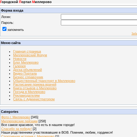
Г
ородской
П
ортал
М
иллерово
Форма входа
Логин:
Пароль:
запомнить
Заб
Меню сайта
Главная страница
Миллеровский Форум
Новости
Блог Миллерово
Галерея
Доска объявлений
Видео Портала
Бизнес справочник
Общественный транспорт в Миллерово
Расписание приема врачей
Книга отзывов о Миллерово
Погода в Миллерово
Рекламодателям
Связь с Администратором
Categories
Фото г. Миллерово
[345]
Миллеровские пейзажи
[258]
Все самое красивое, что есть в нашем городе!
Спасибо за победу!
[2]
Наши родственники участвовавшие в ВОВ. Помним, любим, гордимся!
Спортивная история г. Миллерово
[1]