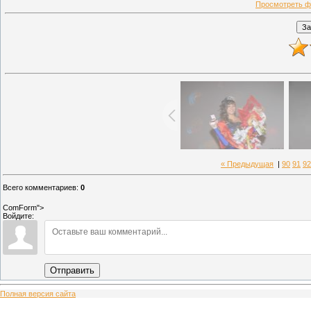
Просмотреть ф
« Предыдущая
|
90
91
92
Всего комментариев
:
0
ComForm">
Войдите:
Отправить
Полная версия сайта