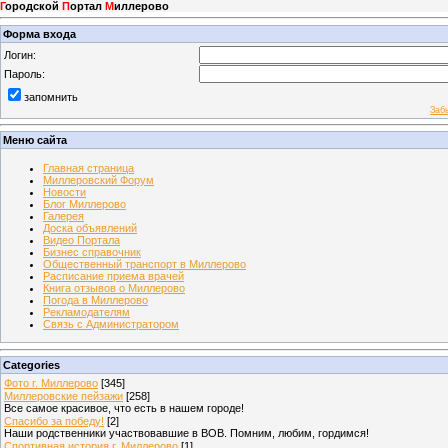
Г
ородской
П
ортал
М
иллерово
Форма входа
Логин:
Пароль:
запомнить
Заб
Меню сайта
Главная страница
Миллеровский Форум
Новости
Блог Миллерово
Галерея
Доска объявлений
Видео Портала
Бизнес справочник
Общественный транспорт в Миллерово
Расписание приема врачей
Книга отзывов о Миллерово
Погода в Миллерово
Рекламодателям
Связь с Администратором
Categories
Фото г. Миллерово
[345]
Миллеровские пейзажи
[258]
Все самое красивое, что есть в нашем городе!
Спасибо за победу!
[2]
Наши родственники участвовавшие в ВОВ. Помним, любим, гордимся!
Спортивная история г. Миллерово
[1]