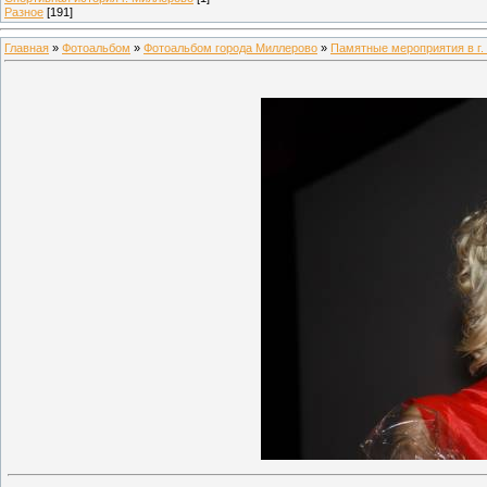
Разное
[191]
Главная
»
Фотоальбом
»
Фотоальбом города Миллерово
»
Памятные мероприятия в г.