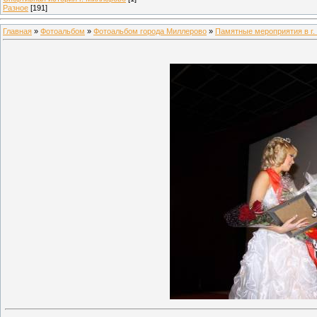
Разное
[191]
Главная
»
Фотоальбом
»
Фотоальбом города Миллерово
»
Памятные мероприятия в г.