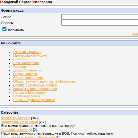
Г
ородской
П
ортал
М
иллерово
Форма входа
Логин:
Пароль:
запомнить
Заб
Меню сайта
Главная страница
Миллеровский Форум
Новости
Блог Миллерово
Галерея
Доска объявлений
Видео Портала
Бизнес справочник
Общественный транспорт в Миллерово
Расписание приема врачей
Книга отзывов о Миллерово
Погода в Миллерово
Рекламодателям
Связь с Администратором
Categories
Фото г. Миллерово
[345]
Миллеровские пейзажи
[258]
Все самое красивое, что есть в нашем городе!
Спасибо за победу!
[2]
Наши родственники участвовавшие в ВОВ. Помним, любим, гордимся!
Спортивная история г. Миллерово
[1]