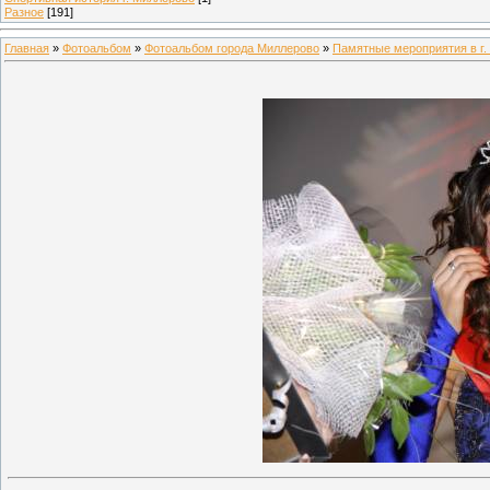
Разное
[191]
Главная
»
Фотоальбом
»
Фотоальбом города Миллерово
»
Памятные мероприятия в г.