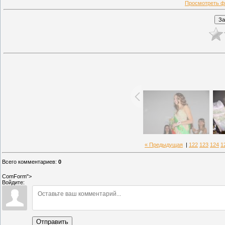
Просмотреть ф
« Предыдущая
|
122
123
124
1
Всего комментариев
:
0
ComForm">
Войдите:
Отправить