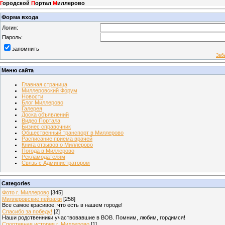
Г
ородской
П
ортал
М
иллерово
Форма входа
Логин:
Пароль:
запомнить
Заб
Меню сайта
Главная страница
Миллеровский Форум
Новости
Блог Миллерово
Галерея
Доска объявлений
Видео Портала
Бизнес справочник
Общественный транспорт в Миллерово
Расписание приема врачей
Книга отзывов о Миллерово
Погода в Миллерово
Рекламодателям
Связь с Администратором
Categories
Фото г. Миллерово
[345]
Миллеровские пейзажи
[258]
Все самое красивое, что есть в нашем городе!
Спасибо за победу!
[2]
Наши родственники участвовавшие в ВОВ. Помним, любим, гордимся!
Спортивная история г. Миллерово
[1]