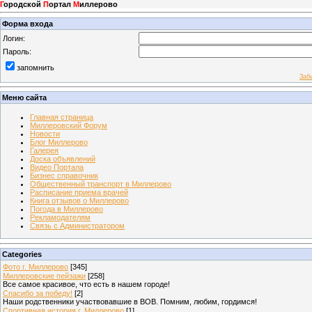
Г
ородской
П
ортал
М
иллерово
Форма входа
Логин:
Пароль:
запомнить
Заб
Меню сайта
Главная страница
Миллеровский Форум
Новости
Блог Миллерово
Галерея
Доска объявлений
Видео Портала
Бизнес справочник
Общественный транспорт в Миллерово
Расписание приема врачей
Книга отзывов о Миллерово
Погода в Миллерово
Рекламодателям
Связь с Администратором
Categories
Фото г. Миллерово
[345]
Миллеровские пейзажи
[258]
Все самое красивое, что есть в нашем городе!
Спасибо за победу!
[2]
Наши родственники участвовавшие в ВОВ. Помним, любим, гордимся!
Спортивная история г. Миллерово
[1]