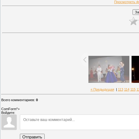
Просмотреть ф
« Предыдущая
|
113
114
115
1
Всего комментариев
:
0
ComForm">
Войдите:
Отправить