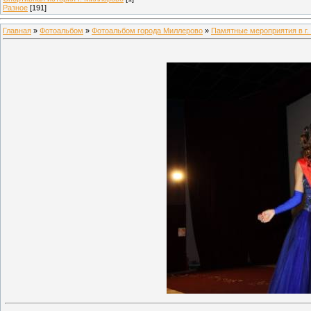
Разное
[191]
Главная
»
Фотоальбом
»
Фотоальбом города Миллерово
»
Памятные мероприятия в г.