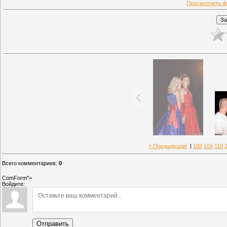
Просмотреть ф
« Предыдущая
|
108
109
110
Всего комментариев
:
0
ComForm">
Войдите:
Отправить