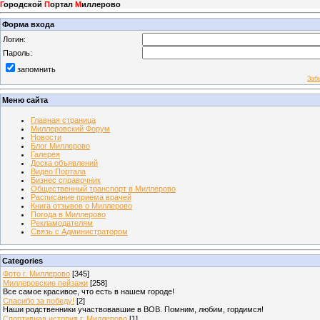
Г
ородской
П
ортал
М
иллерово
Форма входа
Логин:
Пароль:
запомнить
Заб
Меню сайта
Главная страница
Миллеровский Форум
Новости
Блог Миллерово
Галерея
Доска объявлений
Видео Портала
Бизнес справочник
Общественный транспорт в Миллерово
Расписание приема врачей
Книга отзывов о Миллерово
Погода в Миллерово
Рекламодателям
Связь с Администратором
Categories
Фото г. Миллерово
[345]
Миллеровские пейзажи
[258]
Все самое красивое, что есть в нашем городе!
Спасибо за победу!
[2]
Наши родственники участвовавшие в ВОВ. Помним, любим, гордимся!
Спортивная история г. Миллерово
[1]