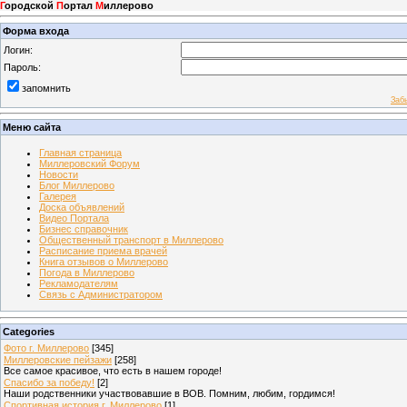
Г
ородской
П
ортал
М
иллерово
Форма входа
Логин:
Пароль:
запомнить
Заб
Меню сайта
Главная страница
Миллеровский Форум
Новости
Блог Миллерово
Галерея
Доска объявлений
Видео Портала
Бизнес справочник
Общественный транспорт в Миллерово
Расписание приема врачей
Книга отзывов о Миллерово
Погода в Миллерово
Рекламодателям
Связь с Администратором
Categories
Фото г. Миллерово
[345]
Миллеровские пейзажи
[258]
Все самое красивое, что есть в нашем городе!
Спасибо за победу!
[2]
Наши родственники участвовавшие в ВОВ. Помним, любим, гордимся!
Спортивная история г. Миллерово
[1]