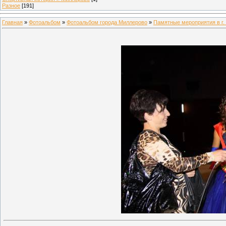
Разное
[191]
Главная
»
Фотоальбом
»
Фотоальбом города Миллерово
»
Памятные мероприятия в г.