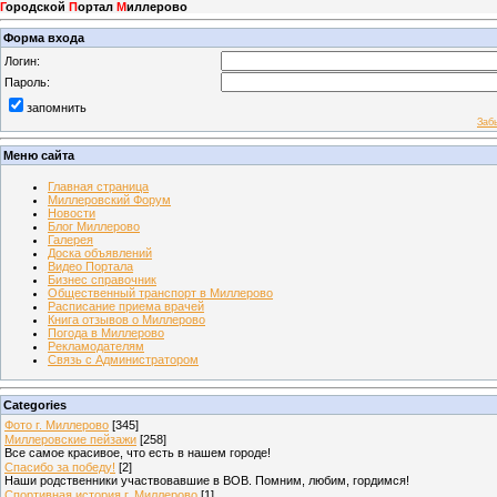
Г
ородской
П
ортал
М
иллерово
Форма входа
Логин:
Пароль:
запомнить
Заб
Меню сайта
Главная страница
Миллеровский Форум
Новости
Блог Миллерово
Галерея
Доска объявлений
Видео Портала
Бизнес справочник
Общественный транспорт в Миллерово
Расписание приема врачей
Книга отзывов о Миллерово
Погода в Миллерово
Рекламодателям
Связь с Администратором
Categories
Фото г. Миллерово
[345]
Миллеровские пейзажи
[258]
Все самое красивое, что есть в нашем городе!
Спасибо за победу!
[2]
Наши родственники участвовавшие в ВОВ. Помним, любим, гордимся!
Спортивная история г. Миллерово
[1]