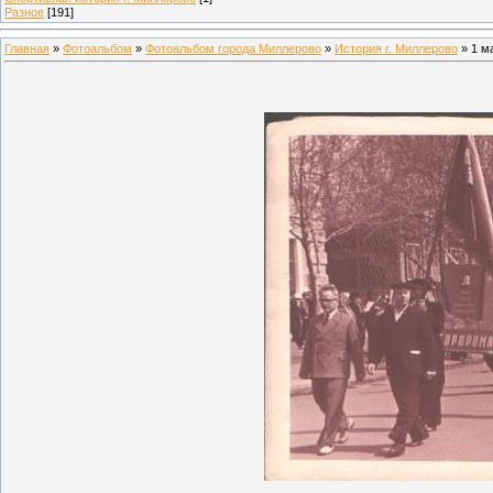
Разное
[191]
Главная
»
Фотоальбом
»
Фотоальбом города Миллерово
»
История г. Миллерово
» 1 м