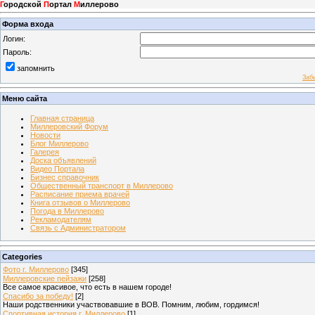
Г
ородской
П
ортал
М
иллерово
Форма входа
Логин:
Пароль:
запомнить
Заб
Меню сайта
Главная страница
Миллеровский Форум
Новости
Блог Миллерово
Галерея
Доска объявлений
Видео Портала
Бизнес справочник
Общественный транспорт в Миллерово
Расписание приема врачей
Книга отзывов о Миллерово
Погода в Миллерово
Рекламодателям
Связь с Администратором
Categories
Фото г. Миллерово
[345]
Миллеровские пейзажи
[258]
Все самое красивое, что есть в нашем городе!
Спасибо за победу!
[2]
Наши родственники участвовавшие в ВОВ. Помним, любим, гордимся!
Спортивная история г. Миллерово
[1]