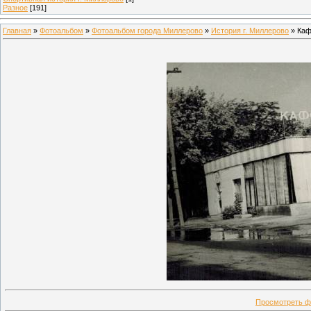
Разное
[191]
Главная
»
Фотоальбом
»
Фотоальбом города Миллерово
»
История г. Миллерово
» Каф
Просмотреть ф