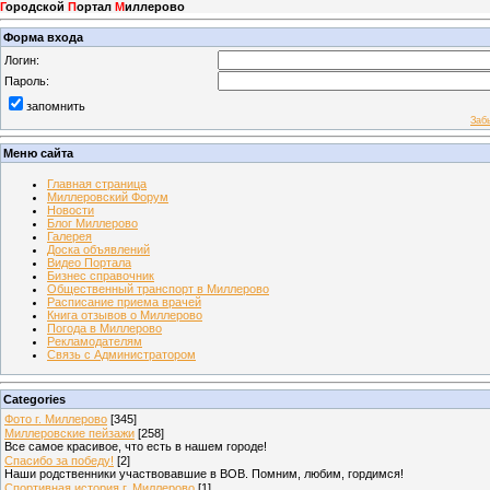
Г
ородской
П
ортал
М
иллерово
Форма входа
Логин:
Пароль:
запомнить
Заб
Меню сайта
Главная страница
Миллеровский Форум
Новости
Блог Миллерово
Галерея
Доска объявлений
Видео Портала
Бизнес справочник
Общественный транспорт в Миллерово
Расписание приема врачей
Книга отзывов о Миллерово
Погода в Миллерово
Рекламодателям
Связь с Администратором
Categories
Фото г. Миллерово
[345]
Миллеровские пейзажи
[258]
Все самое красивое, что есть в нашем городе!
Спасибо за победу!
[2]
Наши родственники участвовавшие в ВОВ. Помним, любим, гордимся!
Спортивная история г. Миллерово
[1]