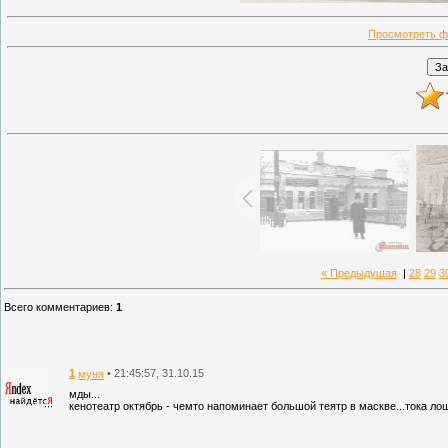
Просмотреть ф
« Предыдущая
|
28
29
3
Всего комментариев
:
1
1
• 21:45:57, 31.10.15
муня
мды...
кенотеатр октябрь - чемто напоминает большой теятр в маскве...тока лош