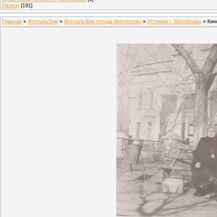
Разное
[191]
Главная
»
Фотоальбом
»
Фотоальбом города Миллерово
»
История г. Миллерово
» Кин