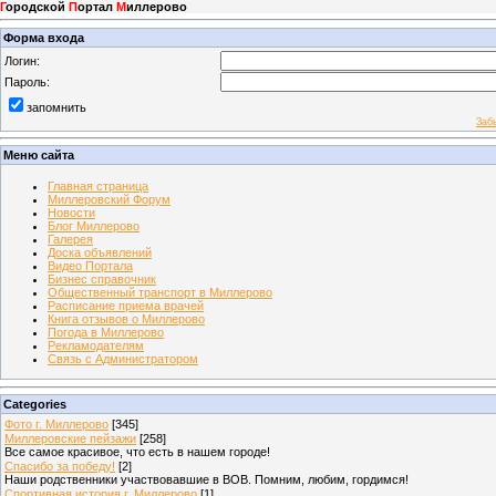
Г
ородской
П
ортал
М
иллерово
Форма входа
Логин:
Пароль:
запомнить
Заб
Меню сайта
Главная страница
Миллеровский Форум
Новости
Блог Миллерово
Галерея
Доска объявлений
Видео Портала
Бизнес справочник
Общественный транспорт в Миллерово
Расписание приема врачей
Книга отзывов о Миллерово
Погода в Миллерово
Рекламодателям
Связь с Администратором
Categories
Фото г. Миллерово
[345]
Миллеровские пейзажи
[258]
Все самое красивое, что есть в нашем городе!
Спасибо за победу!
[2]
Наши родственники участвовавшие в ВОВ. Помним, любим, гордимся!
Спортивная история г. Миллерово
[1]