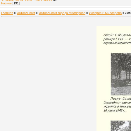
Разное
[191]
Главная
»
Фотоальбом
»
Фотоальбом города Миллерово
»
История г. Миллерово
» Лето