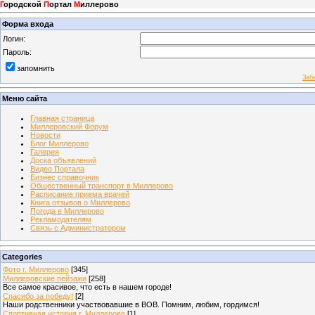
Г
ородской
П
ортал
М
иллерово
Форма входа
Логин:
Пароль:
запомнить
Заб
Меню сайта
Главная страница
Миллеровский Форум
Новости
Блог Миллерово
Галерея
Доска объявлений
Видео Портала
Бизнес справочник
Общественный транспорт в Миллерово
Расписание приема врачей
Книга отзывов о Миллерово
Погода в Миллерово
Рекламодателям
Связь с Администратором
Categories
Фото г. Миллерово
[345]
Миллеровские пейзажи
[258]
Все самое красивое, что есть в нашем городе!
Спасибо за победу!
[2]
Наши родственники участвовавшие в ВОВ. Помним, любим, гордимся!
Спортивная история г. Миллерово
[1]