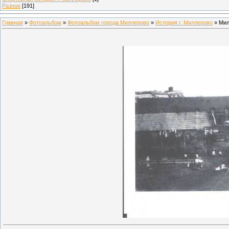
Разное
[191]
Главная
»
Фотоальбом
»
Фотоальбом города Миллерово
»
История г. Миллерово
» Мил