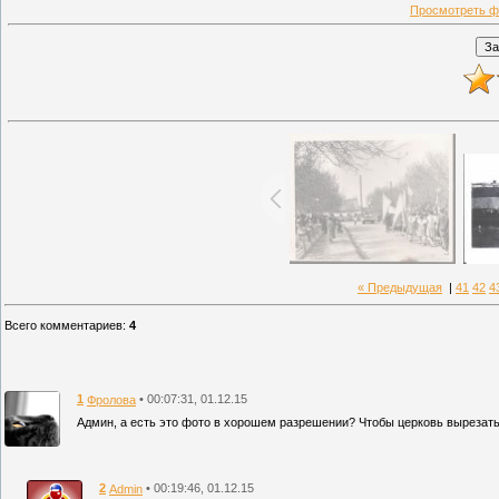
Просмотреть ф
« Предыдущая
|
41
42
4
Всего комментариев
:
4
1
• 00:07:31, 01.12.15
Фролова
Админ, а есть это фото в хорошем разрешении? Чтобы церковь вырезать
2
• 00:19:46, 01.12.15
Admin