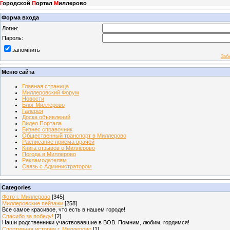
Г
ородской
П
ортал
М
иллерово
Форма входа
Логин:
Пароль:
запомнить
Заб
Меню сайта
Главная страница
Миллеровский Форум
Новости
Блог Миллерово
Галерея
Доска объявлений
Видео Портала
Бизнес справочник
Общественный транспорт в Миллерово
Расписание приема врачей
Книга отзывов о Миллерово
Погода в Миллерово
Рекламодателям
Связь с Администратором
Categories
Фото г. Миллерово
[345]
Миллеровские пейзажи
[258]
Все самое красивое, что есть в нашем городе!
Спасибо за победу!
[2]
Наши родственники участвовавшие в ВОВ. Помним, любим, гордимся!
Спортивная история г. Миллерово
[1]