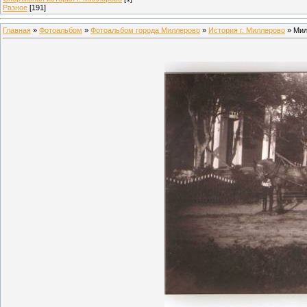
Разное
[191]
Главная
»
Фотоальбом
»
Фотоальбом города Миллерово
»
История г. Миллерово
» Мил