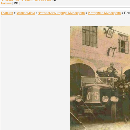
Разное
[191]
Главная
»
Фотоальбом
»
Фотоальбом города Миллерово
»
История г. Миллерово
» Пож