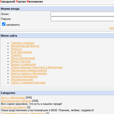
Г
ородской
П
ортал
М
иллерово
Форма входа
Логин:
Пароль:
запомнить
Заб
Меню сайта
Главная страница
Миллеровский Форум
Новости
Блог Миллерово
Галерея
Доска объявлений
Видео Портала
Бизнес справочник
Общественный транспорт в Миллерово
Расписание приема врачей
Книга отзывов о Миллерово
Погода в Миллерово
Рекламодателям
Связь с Администратором
Categories
Фото г. Миллерово
[345]
Миллеровские пейзажи
[258]
Все самое красивое, что есть в нашем городе!
Спасибо за победу!
[2]
Наши родственники участвовавшие в ВОВ. Помним, любим, гордимся!
Спортивная история г. Миллерово
[1]