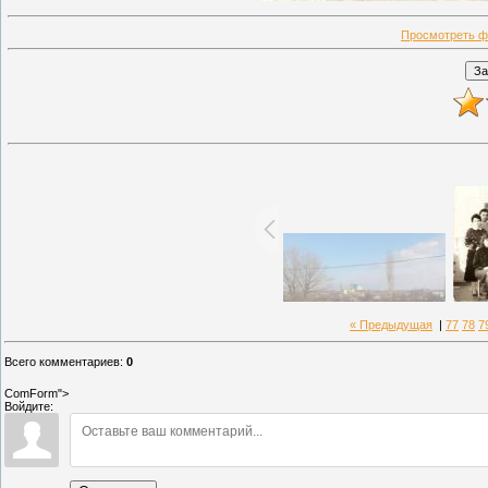
Просмотреть ф
« Предыдущая
|
77
78
7
Всего комментариев
:
0
ComForm">
Войдите: