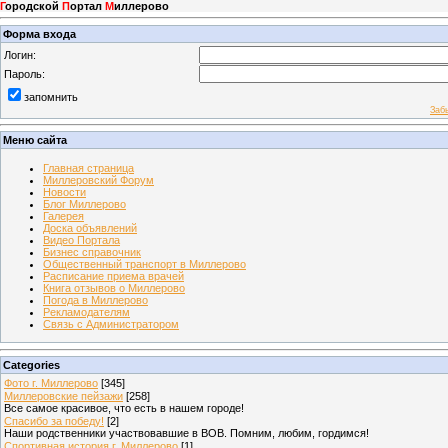
Г
ородской
П
ортал
М
иллерово
Форма входа
Логин:
Пароль:
запомнить
Заб
Меню сайта
Главная страница
Миллеровский Форум
Новости
Блог Миллерово
Галерея
Доска объявлений
Видео Портала
Бизнес справочник
Общественный транспорт в Миллерово
Расписание приема врачей
Книга отзывов о Миллерово
Погода в Миллерово
Рекламодателям
Связь с Администратором
Categories
Фото г. Миллерово
[345]
Миллеровские пейзажи
[258]
Все самое красивое, что есть в нашем городе!
Спасибо за победу!
[2]
Наши родственники участвовавшие в ВОВ. Помним, любим, гордимся!
Спортивная история г. Миллерово
[1]