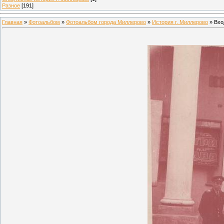
Разное
[191]
Главная
»
Фотоальбом
»
Фотоальбом города Миллерово
»
История г. Миллерово
» Вхо