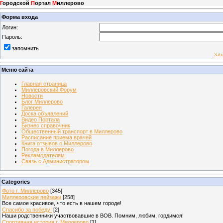
Г
ородской
П
ортал
М
иллерово
Форма входа
Логин:
Пароль:
запомнить
Заб
Меню сайта
Главная страница
Миллеровский Форум
Новости
Блог Миллерово
Галерея
Доска объявлений
Видео Портала
Бизнес справочник
Общественный транспорт в Миллерово
Расписание приема врачей
Книга отзывов о Миллерово
Погода в Миллерово
Рекламодателям
Связь с Администратором
Categories
Фото г. Миллерово
[345]
Миллеровские пейзажи
[258]
Все самое красивое, что есть в нашем городе!
Спасибо за победу!
[2]
Наши родственники участвовавшие в ВОВ. Помним, любим, гордимся!
Спортивная история г. Миллерово
[1]