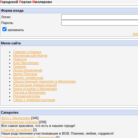
Г
ородской
П
ортал
М
иллерово
Форма входа
Логин:
Пароль:
запомнить
Заб
Меню сайта
Главная страница
Миллеровский Форум
Новости
Блог Миллерово
Галерея
Доска объявлений
Видео Портала
Бизнес справочник
Общественный транспорт в Миллерово
Расписание приема врачей
Книга отзывов о Миллерово
Погода в Миллерово
Рекламодателям
Связь с Администратором
Categories
Фото г. Миллерово
[345]
Миллеровские пейзажи
[258]
Все самое красивое, что есть в нашем городе!
Спасибо за победу!
[2]
Наши родственники участвовавшие в ВОВ. Помним, любим, гордимся!
Спортивная история г. Миллерово
[1]