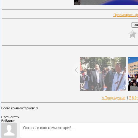
Просмотреть ф
« Предыдущая
|
7
8
9
Всего комментариев
:
0
ComForm">
Войдите: