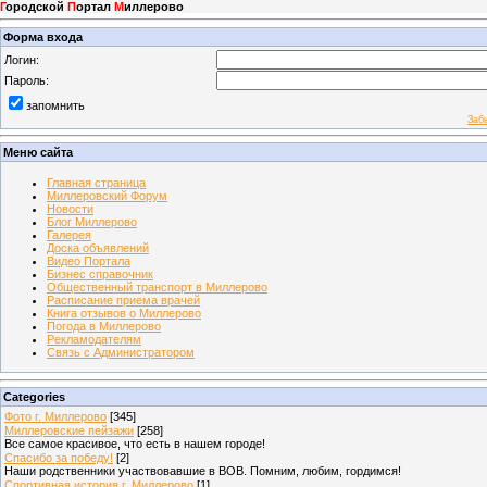
Г
ородской
П
ортал
М
иллерово
Форма входа
Логин:
Пароль:
запомнить
Заб
Меню сайта
Главная страница
Миллеровский Форум
Новости
Блог Миллерово
Галерея
Доска объявлений
Видео Портала
Бизнес справочник
Общественный транспорт в Миллерово
Расписание приема врачей
Книга отзывов о Миллерово
Погода в Миллерово
Рекламодателям
Связь с Администратором
Categories
Фото г. Миллерово
[345]
Миллеровские пейзажи
[258]
Все самое красивое, что есть в нашем городе!
Спасибо за победу!
[2]
Наши родственники участвовавшие в ВОВ. Помним, любим, гордимся!
Спортивная история г. Миллерово
[1]