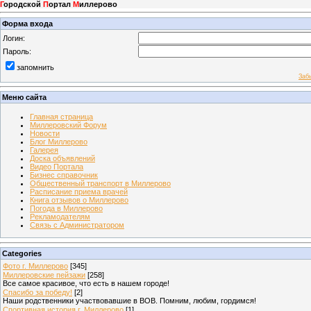
Г
ородской
П
ортал
М
иллерово
Форма входа
Логин:
Пароль:
запомнить
Заб
Меню сайта
Главная страница
Миллеровский Форум
Новости
Блог Миллерово
Галерея
Доска объявлений
Видео Портала
Бизнес справочник
Общественный транспорт в Миллерово
Расписание приема врачей
Книга отзывов о Миллерово
Погода в Миллерово
Рекламодателям
Связь с Администратором
Categories
Фото г. Миллерово
[345]
Миллеровские пейзажи
[258]
Все самое красивое, что есть в нашем городе!
Спасибо за победу!
[2]
Наши родственники участвовавшие в ВОВ. Помним, любим, гордимся!
Спортивная история г. Миллерово
[1]