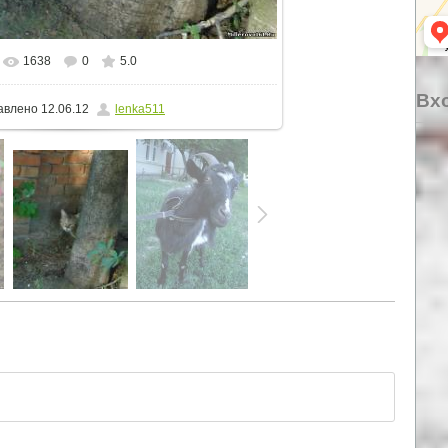
1638
0
5.0
альном размере
893x1080
/ 362.2Kb
Вхо
авлено
12.06.12
lenka511