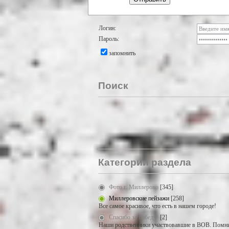
Логин:
Пароль:
запомнить
Поиск
Категории раздела
Фото г. Миллерово
[345]
Миллеровские пейзажи
[258]
Все самое красивое, что есть в нашем городе!
Спасибо за победу!
[2]
Наши родственники участвовавшие в ВОВ. Помни