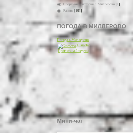
Спортивная история г. Миллерово
[1]
Разное
[191]
ПОГОДА В МИЛЛЕРОВО
Погода в Миллерово
Gismeteo
Прогноз на 2 недели
Мини-чат