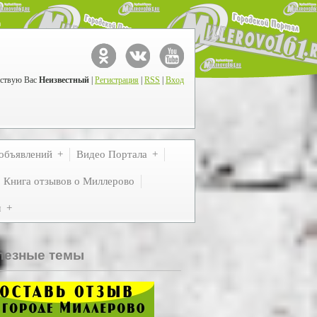
ствую Вас
Неизвестный
|
Регистрация
|
RSS
|
Вход
объявлений
Видео Портала
Книга отзывов о Миллерово
м
лезные темы