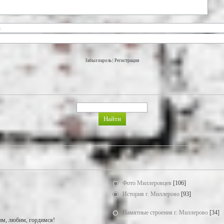
Забыл пароль
|
Регистрация
Фото Миллеровцев
[106]
История г. Миллерово
[93]
Памятные строения г. Миллерово
[34]
м, любим, гордимся!