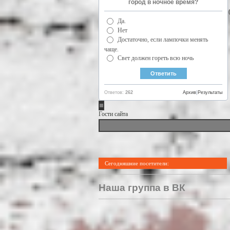
город в ночное время?
Да.
Нет
Достаточно, если лампочки менять
чаще.
Свет должен гореть всю ночь
Ответов:
262
Архив
|
Результаты
Гости сайта
Сегодняшние посетители:
Наша группа в ВК