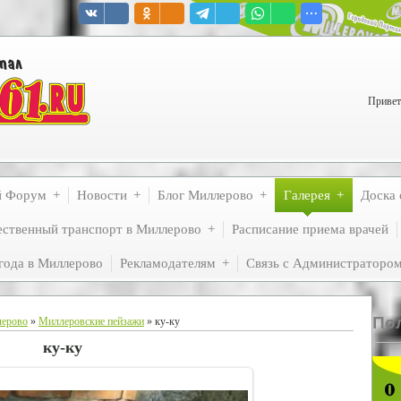
Привет
й Форум
Новости
Блог Миллерово
Галерея
Доска 
ственный транспорт в Миллерово
Расписание приема врачей
года в Миллерово
Рекламодателям
Связь с Администраторо
По
лерово
»
Миллеровские пейзажи
» ку-ку
ку-ку