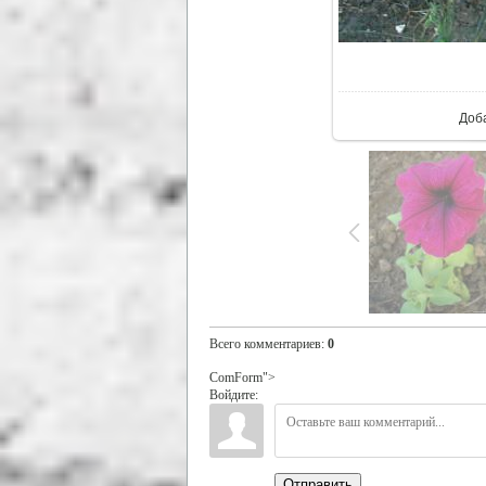
В ре
Доб
Всего комментариев
:
0
ComForm">
Войдите:
Отправить