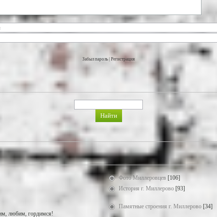
Забыл пароль
|
Регистрация
Фото Миллеровцев
[106]
История г. Миллерово
[93]
Памятные строения г. Миллерово
[34]
м, любим, гордимся!