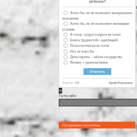
ребенка?
Хотел бы, но не позволяет материальное
положение
Хотел бы, но не позволяют жилищные
условия
Я готов, супруг/супруга не хотят
Боюсь трудностей с адаптацией
Психологически не готов
Нет, не взял бы
Дети-сироты – забота государства
Возьму с удовольствием
Ответов:
159
Архив
|
Результаты
Гости сайта
Сегодняшние посетители: