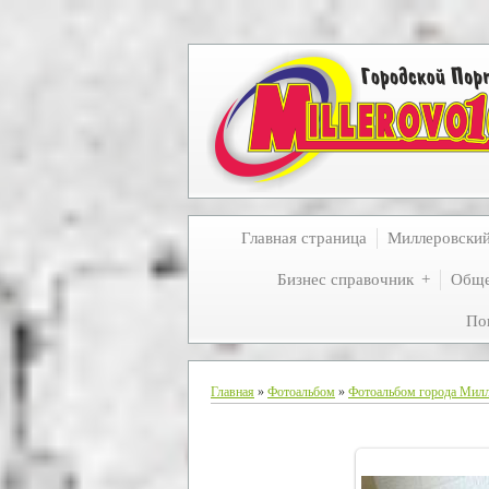
Главная страница
Миллеровски
Бизнес справочник
Обще
По
Главная
»
Фотоальбом
»
Фотоальбом города Мил