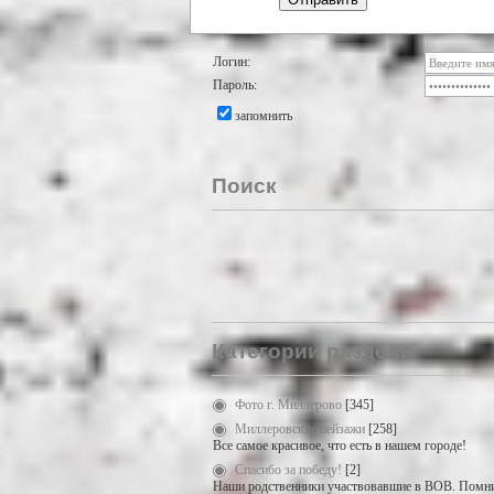
Логин:
Пароль:
запомнить
Поиск
Категории раздела
Фото г. Миллерово
[345]
Миллеровские пейзажи
[258]
Все самое красивое, что есть в нашем городе!
Спасибо за победу!
[2]
Наши родственники участвовавшие в ВОВ. Помни