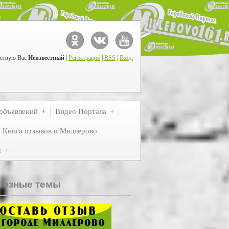
ствую Вас
Неизвестный
|
Регистрация
|
RSS
|
Вход
объявлений
Видео Портала
Книга отзывов о Миллерово
м
лезные темы