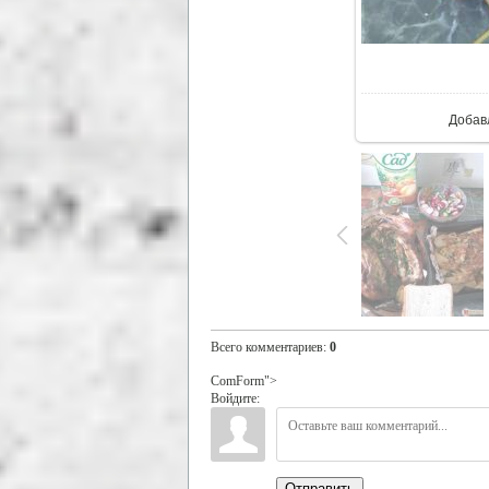
В реа
Добав
Всего комментариев
:
0
ComForm">
Войдите:
Отправить