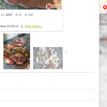
1845
0
0.0
льном размере
1125x1500
/ 1050.9Kb
Вхо
лено
03.05.14
Olga_Vesna_