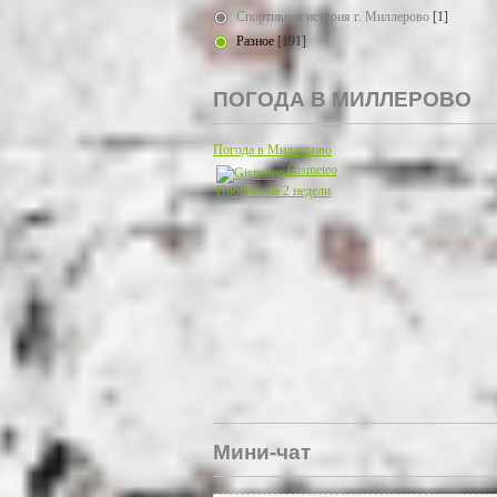
Спортивная история г. Миллерово
[1]
Разное
[191]
ПОГОДА В МИЛЛЕРОВО
Погода в Миллерово
Gismeteo
Прогноз на 2 недели
Мини-чат