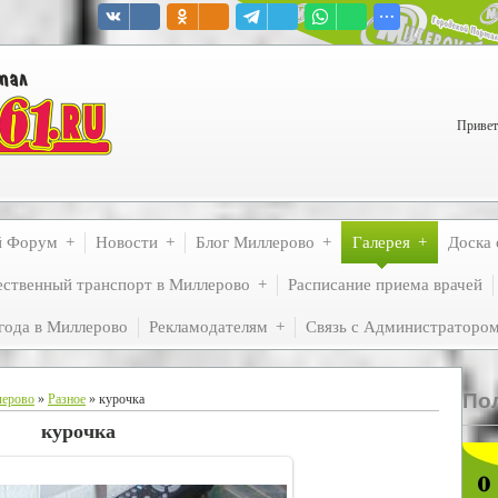
Привет
й Форум
Новости
Блог Миллерово
Галерея
Доска 
ственный транспорт в Миллерово
Расписание приема врачей
года в Миллерово
Рекламодателям
Связь с Администраторо
По
лерово
»
Разное
» курочка
курочка