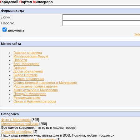
Г
ородской
П
ортал
М
иллерово
Форма входа
Логин:
Пароль:
запомнить
Заб
Меню сайта
Главная страница
Миллеровский Форум
Новости
Блог Миллерово
Галерея
Доска объявлений
Видео Портала
Бизнес справочник
Общественный транспорт в Миллерово
Расписание приема врачей
Книга отзывов о Миллерово
Погода в Миллерово
Рекламодателям
Связь с Администратором
Categories
Фото г. Миллерово
[345]
Миллеровские пейзажи
[258]
Все самое красивое, что есть в нашем городе!
Спасибо за победу!
[2]
Наши родственники участвовавшие в ВОВ. Помним, любим, гордимся!
Спортивная история г. Миллерово
[1]