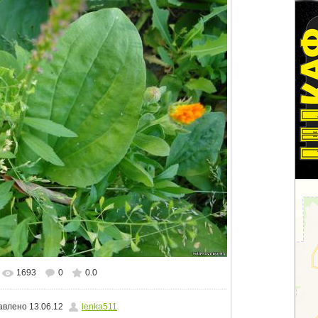
1693
0
0.0
альном размере
1100x825
/ 374.8Kb
авлено
13.06.12
lenka511