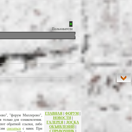
Пользователи
0%
ГЛАВНАЯ
|
ФОРУМ
|
рово", "форум Миллерово",
НОВОСТИ
|
я только для ознакомления.
ГАЛЕРЕЯ
|
ДОСКА
еют обратной ссылки, либо
ОБЪЯВЛЕНИЙ
|
осим
связаться
с нами. При
СПРАВОЧНИК
|