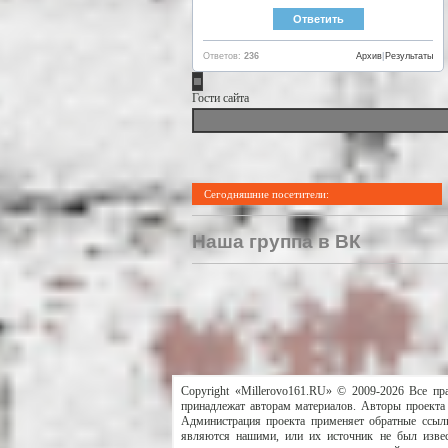
Ответов:
236
Архив
|
Результаты
Гости сайта
Сегодняшние посетители:
Наша группа в ВК
Copyright «Millerovo161.RU» © 2009-2026 Все пр
принадлежат авторам материалов. Авторы проекта 
Администрация проекта применяет обратные ссылк
являются нашими, или их источник не был извес