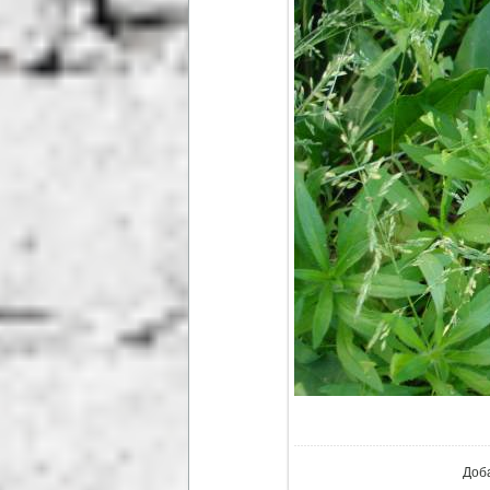
В ре
Доб