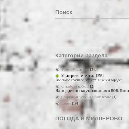
Поиск
Категории раздела
Фото г. Миллерово
[345]
Миллеровские пейзажи
[258]
Все самое красивое, что есть в нашем городе!
Спасибо за победу!
[2]
Наши родственники участвовавшие в ВОВ. Помни
Спортивная история г. Миллерово
[1]
Разное
[191]
ПОГОДА В МИЛЛЕРОВО