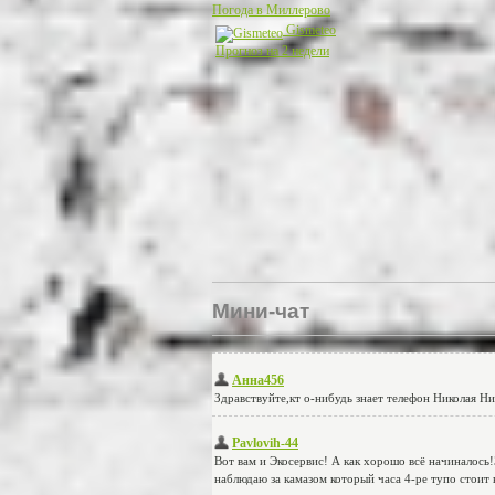
Погода в Миллерово
Gismeteo
Прогноз на 2 недели
Мини-чат