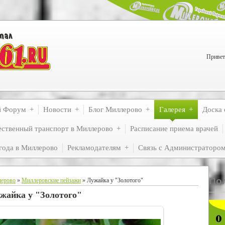
Привет
й Форум
Новости
Блог Миллерово
Галерея
Доска 
ственный транспорт в Миллерово
Расписание приема врачей
года в Миллерово
Рекламодателям
Связь с Администраторо
По
лерово
»
Миллеровские пейзажи
» Лужайка у "Золотого"
жайка у "Золотого"