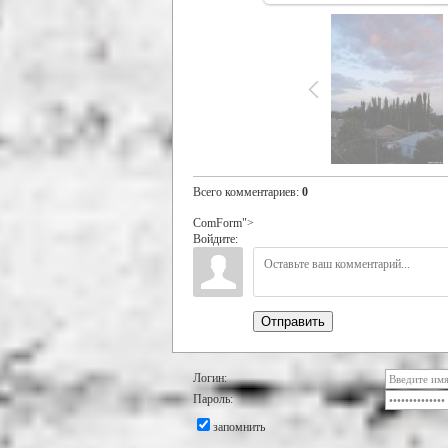
Всего комментариев
:
0
ComForm">
Войдите:
Отправить
Логин:
Пароль:
запомнить