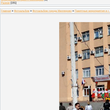
Разное
[191]
Главная
»
Фотоальбом
»
Фотоальбом города Миллерово
»
Памятные мероприятия в г.