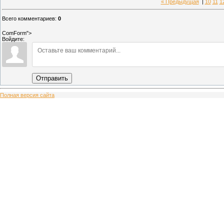
« Предыдущая
|
10
11
1
Всего комментариев
:
0
ComForm">
Войдите:
Отправить
Полная версия сайта