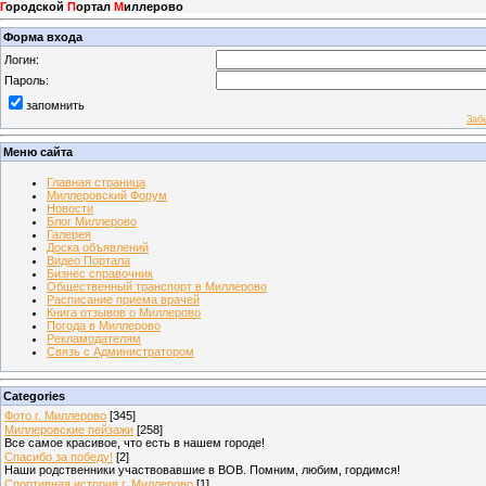
Г
ородской
П
ортал
М
иллерово
Форма входа
Логин:
Пароль:
запомнить
Заб
Меню сайта
Главная страница
Миллеровский Форум
Новости
Блог Миллерово
Галерея
Доска объявлений
Видео Портала
Бизнес справочник
Общественный транспорт в Миллерово
Расписание приема врачей
Книга отзывов о Миллерово
Погода в Миллерово
Рекламодателям
Связь с Администратором
Categories
Фото г. Миллерово
[345]
Миллеровские пейзажи
[258]
Все самое красивое, что есть в нашем городе!
Спасибо за победу!
[2]
Наши родственники участвовавшие в ВОВ. Помним, любим, гордимся!
Спортивная история г. Миллерово
[1]