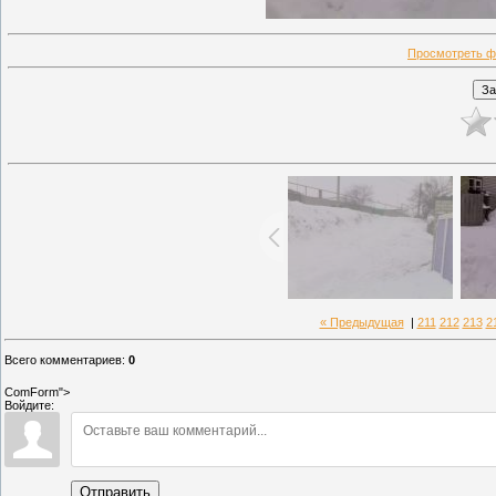
Просмотреть ф
« Предыдущая
|
211
212
213
2
Всего комментариев
:
0
ComForm">
Войдите:
Отправить