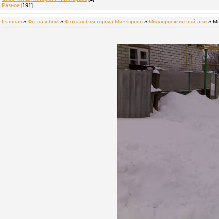
Разное
[191]
Главная
»
Фотоальбом
»
Фотоальбом города Миллерово
»
Миллеровские пейзажи
» Ме