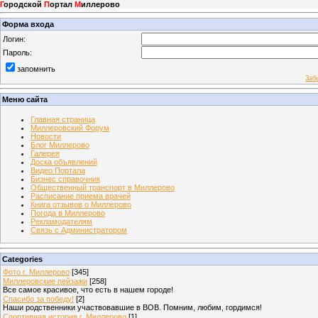
Г
ородской
П
ортал
М
иллерово
Форма входа
Логин:
Пароль:
запомнить
Заб
Меню сайта
Главная страница
Миллеровский Форум
Новости
Блог Миллерово
Галерея
Доска объявлений
Видео Портала
Бизнес справочник
Общественный транспорт в Миллерово
Расписание приема врачей
Книга отзывов о Миллерово
Погода в Миллерово
Рекламодателям
Связь с Администратором
Categories
Фото г. Миллерово
[345]
Миллеровские пейзажи
[258]
Все самое красивое, что есть в нашем городе!
Спасибо за победу!
[2]
Наши родственники участвовавшие в ВОВ. Помним, любим, гордимся!
Спортивная история г. Миллерово
[1]