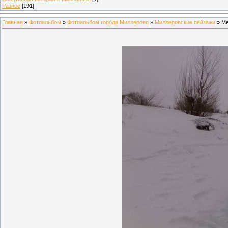
Разное
[191]
Главная
»
Фотоальбом
»
Фотоальбом города Миллерово
»
Миллеровские пейзажи
» Ме