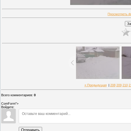
Просмотреть ф
« Предыдущая
|
208
209
210
2
Всего комментариев
:
0
ComForm">
Войдите:
Отправить