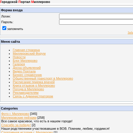
Г
ородской
П
ортал
М
иллерово
Форма входа
Логин:
Пароль:
запомнить
Заб
Меню сайта
Главная страница
Миллеровский Форум
Новости
Блог Миллерово
Галерея
Доска объявлений
Видео Портала
Бизнес справочник
Общественный транспорт в Миллерово
Расписание приема врачей
Книга отзывов о Миллерово
Погода в Миллерово
Рекламодателям
Связь с Администратором
Categories
Фото г. Миллерово
[345]
Миллеровские пейзажи
[258]
Все самое красивое, что есть в нашем городе!
Спасибо за победу!
[2]
Наши родственники участвовавшие в ВОВ. Помним, любим, гордимся!
Спортивная история г. Миллерово
[1]