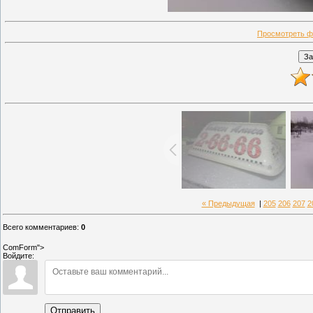
Просмотреть ф
« Предыдущая
|
205
206
207
2
Всего комментариев
:
0
ComForm">
Войдите:
Отправить