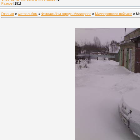
Разное
[191]
Главная
»
Фотоальбом
»
Фотоальбом города Миллерово
»
Миллеровские пейзажи
» Ме