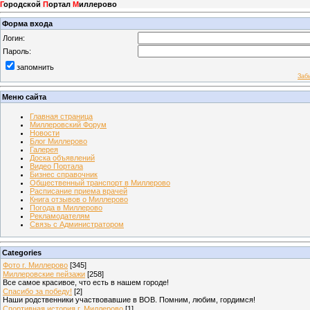
Г
ородской
П
ортал
М
иллерово
Форма входа
Логин:
Пароль:
запомнить
Заб
Меню сайта
Главная страница
Миллеровский Форум
Новости
Блог Миллерово
Галерея
Доска объявлений
Видео Портала
Бизнес справочник
Общественный транспорт в Миллерово
Расписание приема врачей
Книга отзывов о Миллерово
Погода в Миллерово
Рекламодателям
Связь с Администратором
Categories
Фото г. Миллерово
[345]
Миллеровские пейзажи
[258]
Все самое красивое, что есть в нашем городе!
Спасибо за победу!
[2]
Наши родственники участвовавшие в ВОВ. Помним, любим, гордимся!
Спортивная история г. Миллерово
[1]