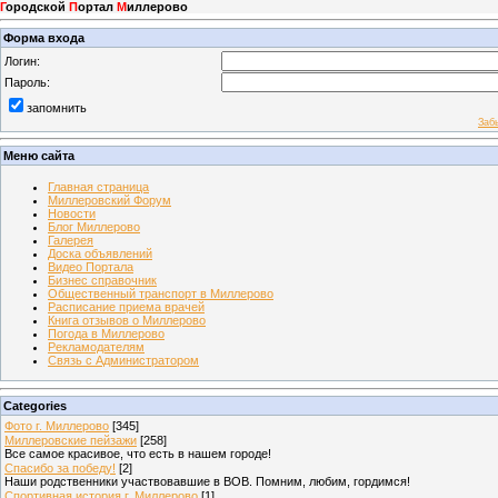
Г
ородской
П
ортал
М
иллерово
Форма входа
Логин:
Пароль:
запомнить
Заб
Меню сайта
Главная страница
Миллеровский Форум
Новости
Блог Миллерово
Галерея
Доска объявлений
Видео Портала
Бизнес справочник
Общественный транспорт в Миллерово
Расписание приема врачей
Книга отзывов о Миллерово
Погода в Миллерово
Рекламодателям
Связь с Администратором
Categories
Фото г. Миллерово
[345]
Миллеровские пейзажи
[258]
Все самое красивое, что есть в нашем городе!
Спасибо за победу!
[2]
Наши родственники участвовавшие в ВОВ. Помним, любим, гордимся!
Спортивная история г. Миллерово
[1]