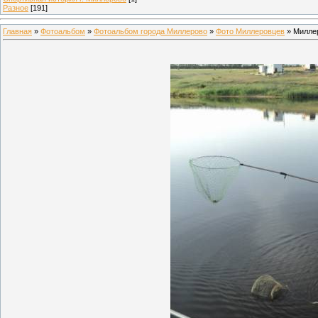
Разное
[191]
Главная
»
Фотоальбом
»
Фотоальбом города Миллерово
»
Фото Миллеровцев
» Милле