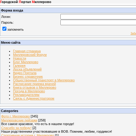
Г
ородской
П
ортал
М
иллерово
Форма входа
Логин:
Пароль:
запомнить
Заб
Меню сайта
Главная страница
Миллеровский Форум
Новости
Блог Миллерово
Галерея
Доска объявлений
Видео Портала
Бизнес справочник
Общественный транспорт в Миллерово
Расписание приема врачей
Книга отзывов о Миллерово
Погода в Миллерово
Рекламодателям
Связь с Администратором
Categories
Фото г. Миллерово
[345]
Миллеровские пейзажи
[258]
Все самое красивое, что есть в нашем городе!
Спасибо за победу!
[2]
Наши родственники участвовавшие в ВОВ. Помним, любим, гордимся!
Спортивная история г. Миллерово
[1]