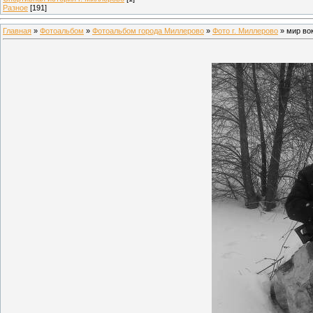
Разное
[191]
Главная
»
Фотоальбом
»
Фотоальбом города Миллерово
»
Фото г. Миллерово
» мир во