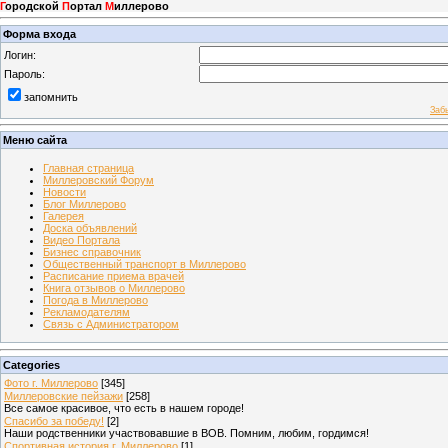
Г
ородской
П
ортал
М
иллерово
Форма входа
Логин:
Пароль:
запомнить
Заб
Меню сайта
Главная страница
Миллеровский Форум
Новости
Блог Миллерово
Галерея
Доска объявлений
Видео Портала
Бизнес справочник
Общественный транспорт в Миллерово
Расписание приема врачей
Книга отзывов о Миллерово
Погода в Миллерово
Рекламодателям
Связь с Администратором
Categories
Фото г. Миллерово
[345]
Миллеровские пейзажи
[258]
Все самое красивое, что есть в нашем городе!
Спасибо за победу!
[2]
Наши родственники участвовавшие в ВОВ. Помним, любим, гордимся!
Спортивная история г. Миллерово
[1]