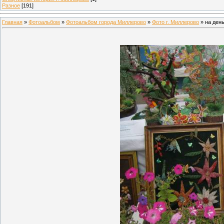
Разное
[191]
Главная
»
Фотоальбом
»
Фотоальбом города Миллерово
»
Фото г. Миллерово
» на день