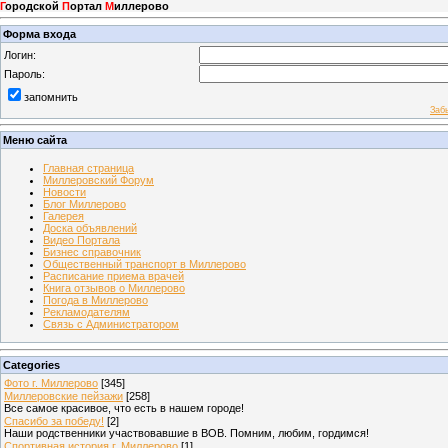
Г
ородской
П
ортал
М
иллерово
Форма входа
Логин:
Пароль:
запомнить
Заб
Меню сайта
Главная страница
Миллеровский Форум
Новости
Блог Миллерово
Галерея
Доска объявлений
Видео Портала
Бизнес справочник
Общественный транспорт в Миллерово
Расписание приема врачей
Книга отзывов о Миллерово
Погода в Миллерово
Рекламодателям
Связь с Администратором
Categories
Фото г. Миллерово
[345]
Миллеровские пейзажи
[258]
Все самое красивое, что есть в нашем городе!
Спасибо за победу!
[2]
Наши родственники участвовавшие в ВОВ. Помним, любим, гордимся!
Спортивная история г. Миллерово
[1]