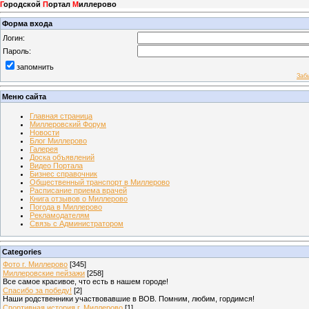
Г
ородской
П
ортал
М
иллерово
Форма входа
Логин:
Пароль:
запомнить
Заб
Меню сайта
Главная страница
Миллеровский Форум
Новости
Блог Миллерово
Галерея
Доска объявлений
Видео Портала
Бизнес справочник
Общественный транспорт в Миллерово
Расписание приема врачей
Книга отзывов о Миллерово
Погода в Миллерово
Рекламодателям
Связь с Администратором
Categories
Фото г. Миллерово
[345]
Миллеровские пейзажи
[258]
Все самое красивое, что есть в нашем городе!
Спасибо за победу!
[2]
Наши родственники участвовавшие в ВОВ. Помним, любим, гордимся!
Спортивная история г. Миллерово
[1]