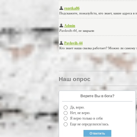
Наш опрос
Верите Вы в бога?
Да, верю.
Нет, не верю.
Я верю только в себя
Еще не определился/лась.