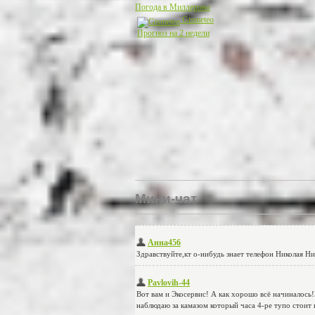
Погода в Миллерово
Gismeteo
Прогноз на 2 недели
Мини-чат