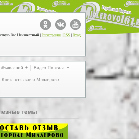
ствую Вас
Неизвестный
|
Регистрация
|
RSS
|
Вход
объявлений
Видео Портала
Книга отзывов о Миллерово
м
лезные темы