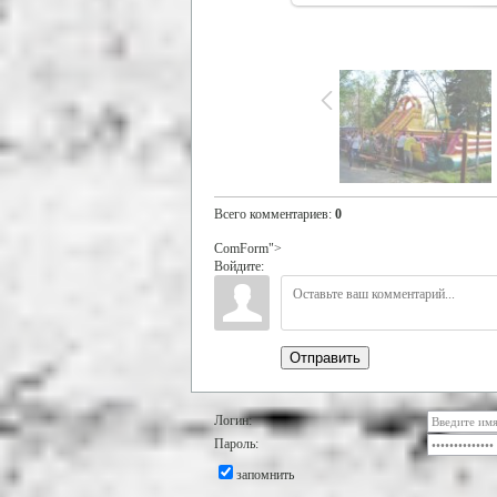
Всего комментариев
:
0
ComForm">
Войдите:
Отправить
Логин:
Пароль:
запомнить