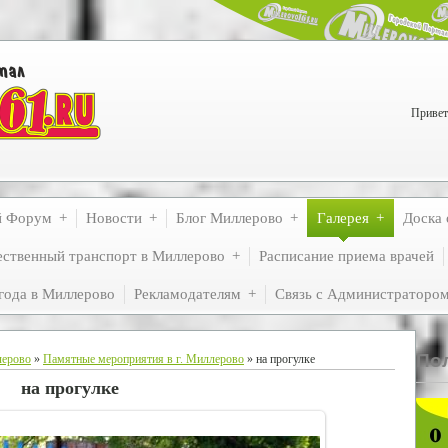
Привет
й Форум
Новости
Блог Миллерово
Галерея
Доска 
ственный транспорт в Миллерово
Расписание приема врачей
года в Миллерово
Рекламодателям
Связь с Администраторо
По
лерово
»
Памятные мероприятия в г. Миллерово
» на прогулке
на прогулке