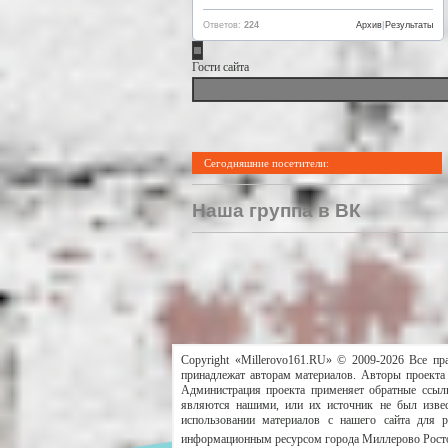
Ответов:
224
Архив
|
Результаты
Гости сайта
Сегодняшние посетители:
Наша группа в ВК
Copyright «Millerovo161.RU» © 2009-2026 Все пр
принадлежат авторам материалов. Авторы проекта 
Администрация проекта применяет обратные ссылк
являются нашими, или их источник не был извес
использовании материалов с нашего сайта для 
информационным ресурсом города Миллерово Росто