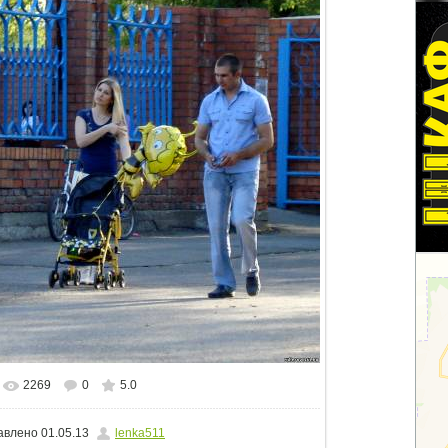
2269
0
5.0
альном размере
1500x1125
/ 671.3Kb
авлено
01.05.13
lenka511