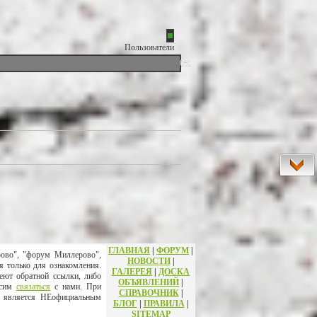
Пользователи
0%
ГЛАВНАЯ
|
ФОРУМ
|
рово", "форум Миллерово",
НОВОСТИ
|
я только для ознакомления.
ГАЛЕРЕЯ
|
ДОСКА
еют обратной ссылки, либо
ОБЪЯВЛЕНИЙ
|
осим
связаться
с нами. При
СПРАВОЧНИК
|
т является НЕофициальным
БЛОГ
|
ПРАВИЛА
|
SITEMAP