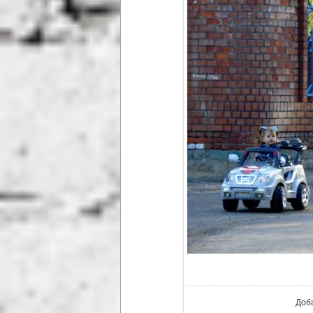
В ре
Доб