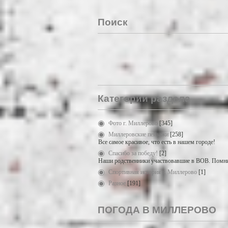
Поиск
Категории раздела
Фото г. Миллерово
[345]
Миллеровские пейзажи
[258]
Все самое красивое, что есть в нашем городе!
Спасибо за победу!
[2]
Наши родственники участвовавшие в ВОВ. Помни
Спортивная история г. Миллерово
[1]
Разное
[191]
ПОГОДА В МИЛЛЕРОВО