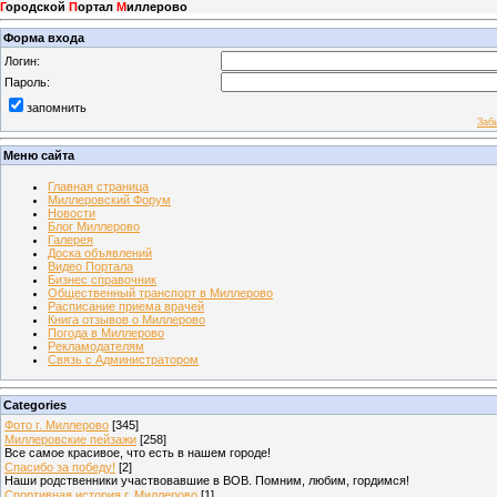
Г
ородской
П
ортал
М
иллерово
Форма входа
Логин:
Пароль:
запомнить
Заб
Меню сайта
Главная страница
Миллеровский Форум
Новости
Блог Миллерово
Галерея
Доска объявлений
Видео Портала
Бизнес справочник
Общественный транспорт в Миллерово
Расписание приема врачей
Книга отзывов о Миллерово
Погода в Миллерово
Рекламодателям
Связь с Администратором
Categories
Фото г. Миллерово
[345]
Миллеровские пейзажи
[258]
Все самое красивое, что есть в нашем городе!
Спасибо за победу!
[2]
Наши родственники участвовавшие в ВОВ. Помним, любим, гордимся!
Спортивная история г. Миллерово
[1]