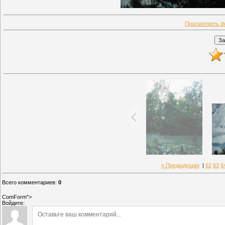
Просмотреть ф
« Предыдущая
|
62
63
6
Всего комментариев
:
0
ComForm">
Войдите: