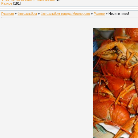
Разное
[191]
Главная
»
Фотоальбом
»
Фотоальбом города Миллерово
»
Разное
» Несите пиво!