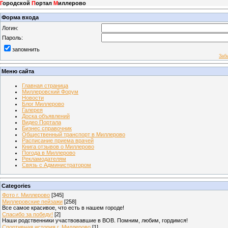
Г
ородской
П
ортал
М
иллерово
Форма входа
Логин:
Пароль:
запомнить
Заб
Меню сайта
Главная страница
Миллеровский Форум
Новости
Блог Миллерово
Галерея
Доска объявлений
Видео Портала
Бизнес справочник
Общественный транспорт в Миллерово
Расписание приема врачей
Книга отзывов о Миллерово
Погода в Миллерово
Рекламодателям
Связь с Администратором
Categories
Фото г. Миллерово
[345]
Миллеровские пейзажи
[258]
Все самое красивое, что есть в нашем городе!
Спасибо за победу!
[2]
Наши родственники участвовавшие в ВОВ. Помним, любим, гордимся!
Спортивная история г. Миллерово
[1]