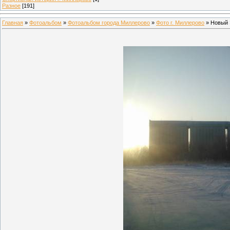
Разное
[191]
Главная
»
Фотоальбом
»
Фотоальбом города Миллерово
»
Фото г. Миллерово
» Новый 