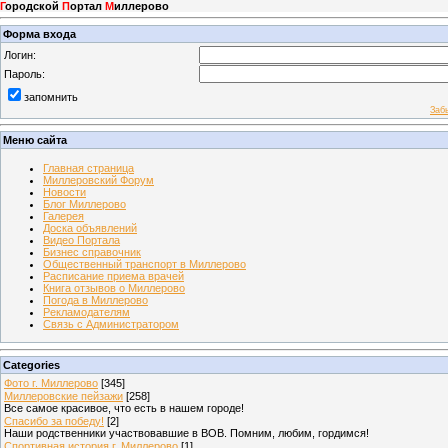
Г
ородской
П
ортал
М
иллерово
Форма входа
Логин:
Пароль:
запомнить
Заб
Меню сайта
Главная страница
Миллеровский Форум
Новости
Блог Миллерово
Галерея
Доска объявлений
Видео Портала
Бизнес справочник
Общественный транспорт в Миллерово
Расписание приема врачей
Книга отзывов о Миллерово
Погода в Миллерово
Рекламодателям
Связь с Администратором
Categories
Фото г. Миллерово
[345]
Миллеровские пейзажи
[258]
Все самое красивое, что есть в нашем городе!
Спасибо за победу!
[2]
Наши родственники участвовавшие в ВОВ. Помним, любим, гордимся!
Спортивная история г. Миллерово
[1]