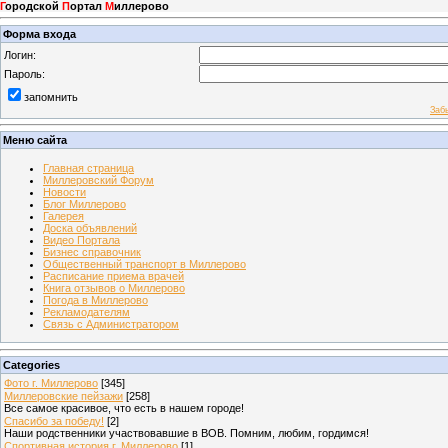
Г
ородской
П
ортал
М
иллерово
Форма входа
Логин:
Пароль:
запомнить
Заб
Меню сайта
Главная страница
Миллеровский Форум
Новости
Блог Миллерово
Галерея
Доска объявлений
Видео Портала
Бизнес справочник
Общественный транспорт в Миллерово
Расписание приема врачей
Книга отзывов о Миллерово
Погода в Миллерово
Рекламодателям
Связь с Администратором
Categories
Фото г. Миллерово
[345]
Миллеровские пейзажи
[258]
Все самое красивое, что есть в нашем городе!
Спасибо за победу!
[2]
Наши родственники участвовавшие в ВОВ. Помним, любим, гордимся!
Спортивная история г. Миллерово
[1]