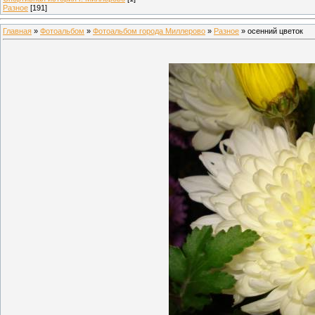
Разное
[191]
Главная
»
Фотоальбом
»
Фотоальбом города Миллерово
»
Разное
» осенний цветок