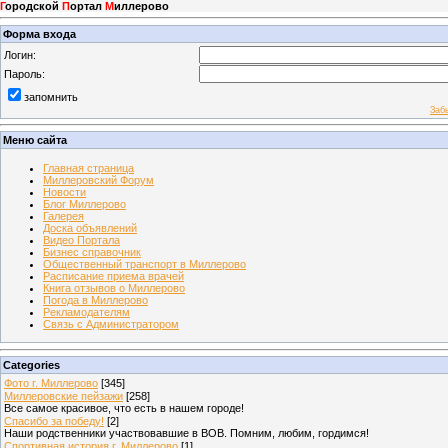
Г
ородской
П
ортал
М
иллерово
Форма входа
Логин:
Пароль:
запомнить
Заб
Меню сайта
Главная страница
Миллеровский Форум
Новости
Блог Миллерово
Галерея
Доска объявлений
Видео Портала
Бизнес справочник
Общественный транспорт в Миллерово
Расписание приема врачей
Книга отзывов о Миллерово
Погода в Миллерово
Рекламодателям
Связь с Администратором
Categories
Фото г. Миллерово
[345]
Миллеровские пейзажи
[258]
Все самое красивое, что есть в нашем городе!
Спасибо за победу!
[2]
Наши родственники участвовавшие в ВОВ. Помним, любим, гордимся!
Спортивная история г. Миллерово
[1]