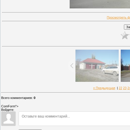
Просмотреть ф
« Предыдущая
|
22
23
2
Всего комментариев
:
0
ComForm">
Войдите: