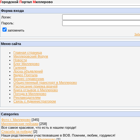
Г
ородской
П
ортал
М
иллерово
Форма входа
Логин:
Пароль:
запомнить
Заб
Меню сайта
Главная страница
Миллеровский Форум
Новости
Блог Миллерово
Галерея
Доска объявлений
Видео Портала
Бизнес справочник
Общественный транспорт в Миллерово
Расписание приема врачей
Книга отзывов о Миллерово
Погода в Миллерово
Рекламодателям
Связь с Администратором
Categories
Фото г. Миллерово
[345]
Миллеровские пейзажи
[258]
Все самое красивое, что есть в нашем городе!
Спасибо за победу!
[2]
Наши родственники участвовавшие в ВОВ. Помним, любим, гордимся!
Спортивная история г. Миллерово
[1]