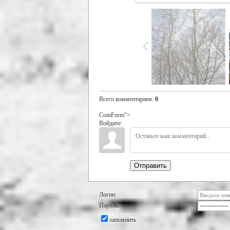
Всего комментариев
:
0
ComForm">
Войдите:
Отправить
Логин:
Пароль:
запомнить