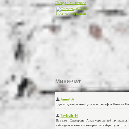
Погода в Миллерово
Gismeteo
Прогноз на 2 недели
Мини-чат