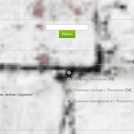
Фото Миллеровцев
[106]
История г. Миллерово
[93]
Памятные строения г. Миллерово
[34]
м, любим, гордимся!
Памятные мероприятия в г. Миллерово