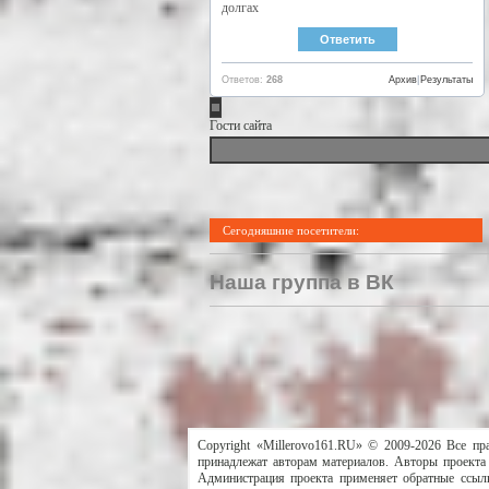
долгах
Ответов:
268
Архив
|
Результаты
Гости сайта
Сегодняшние посетители:
Наша группа в ВК
Copyright «Millerovo161.RU» © 2009-2026 Все пр
принадлежат авторам материалов. Авторы проекта 
Администрация проекта применяет обратные ссылк