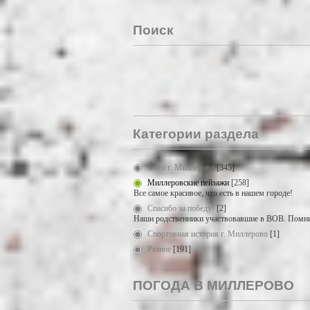
Поиск
Категории раздела
Фото г. Миллерово
[345]
Миллеровские пейзажи
[258]
Все самое красивое, что есть в нашем городе!
Спасибо за победу!
[2]
Наши родственники участвовавшие в ВОВ. Помни
Спортивная история г. Миллерово
[1]
Разное
[191]
ПОГОДА В МИЛЛЕРОВО