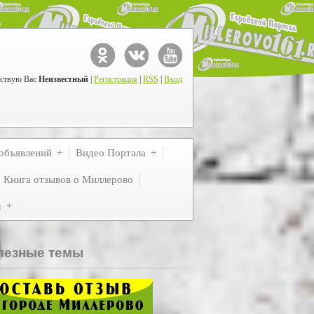
ствую Вас
Неизвестный
|
Регистрация
|
RSS
|
Вход
объявлений
Видео Портала
Книга отзывов о Миллерово
м
лезные темы