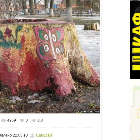
4259
0
0.0
еальном размере
800x600
/ 274.6Kb
авлено
22.03.10
Самурай