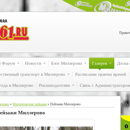
Привет
й Форум
Новости
Блог Миллерово
Галерея
Доска 
ственный транспорт в Миллерово
Расписание приема врачей
года в Миллерово
Рекламодателям
Связь с Администраторо
По
лерово
»
Миллеровские пейзажи
» Пейзажи Миллерово
ейзажи Миллерово