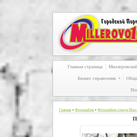
Главная страница
Миллеровски
Бизнес справочник
Обще
По
Главная
»
Фотоальбом
»
Фотоальбом города Мил
П