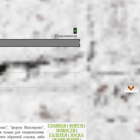
Пользователи
0%
ГЛАВНАЯ
|
ФОРУМ
|
рово", "форум Миллерово",
НОВОСТИ
|
я только для ознакомления.
ГАЛЕРЕЯ
|
ДОСКА
еют обратной ссылки, либо
ОБЪЯВЛЕНИЙ
|