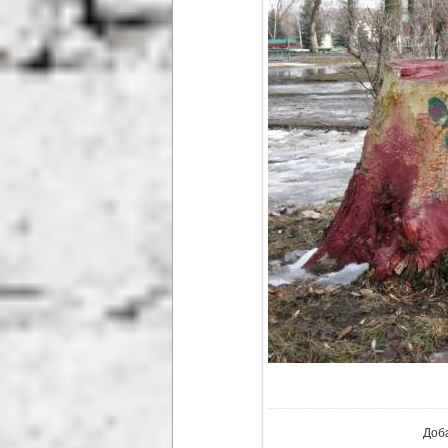
В р
Доб