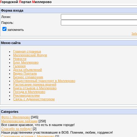
Г
ородской
П
ортал
М
иллерово
Форма входа
Логин:
Пароль:
запомнить
Заб
Меню сайта
Главная страница
Миллеровский Форум
Новости
Блог Миллерово
Галерея
Доска объявлений
Видео Портала
Бизнес справочник
Общественный транспорт в Миллерово
Расписание приема врачей
Книга отзывов о Миллерово
Погода в Миллерово
Рекламодателям
Связь с Администратором
Categories
Фото г. Миллерово
[345]
Миллеровские пейзажи
[258]
Все самое красивое, что есть в нашем городе!
Спасибо за победу!
[2]
Наши родственники участвовавшие в ВОВ. Помним, любим, гордимся!
Спортивная история г. Миллерово
[1]