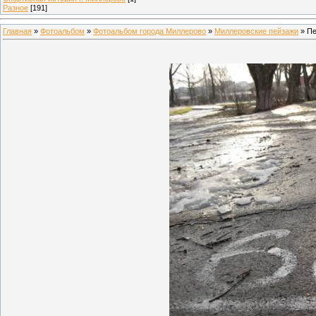
Разное
[191]
Главная
»
Фотоальбом
»
Фотоальбом города Миллерово
»
Миллеровские пейзажи
» Пе