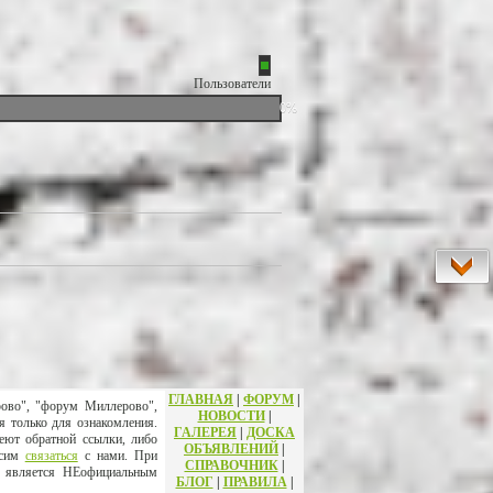
Пользователи
0%
ГЛАВНАЯ
|
ФОРУМ
|
рово", "форум Миллерово",
НОВОСТИ
|
я только для ознакомления.
ГАЛЕРЕЯ
|
ДОСКА
еют обратной ссылки, либо
ОБЪЯВЛЕНИЙ
|
осим
связаться
с нами. При
СПРАВОЧНИК
|
т является НЕофициальным
БЛОГ
|
ПРАВИЛА
|