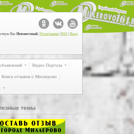
ствую Вас
Неизвестный
|
Регистрация
|
RSS
|
Вход
объявлений
Видео Портала
Книга отзывов о Миллерово
м
лезные темы