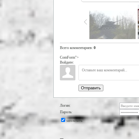
Всего комментариев
:
0
ComForm">
Войдите:
Отправить
Логин:
Пароль:
запомнить