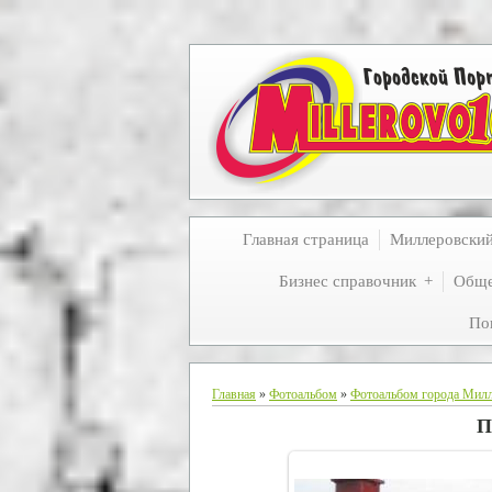
Главная страница
Миллеровски
Бизнес справочник
Обще
По
Главная
»
Фотоальбом
»
Фотоальбом города Мил
П