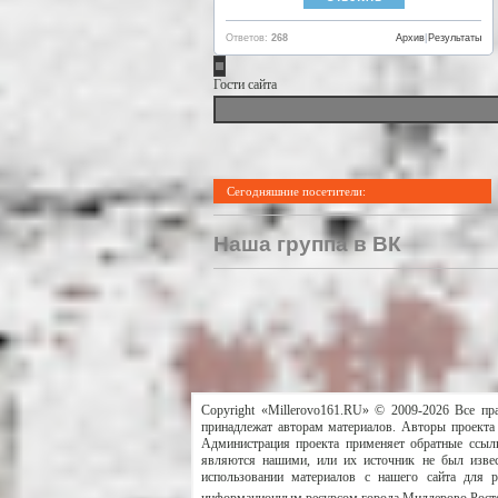
Ответов:
268
Архив
|
Результаты
Гости сайта
Сегодняшние посетители:
Наша группа в ВК
Copyright «Millerovo161.RU» © 2009-2026 Все пр
принадлежат авторам материалов. Авторы проекта 
Администрация проекта применяет обратные ссылк
являются нашими, или их источник не был извес
использовании материалов с нашего сайта для 