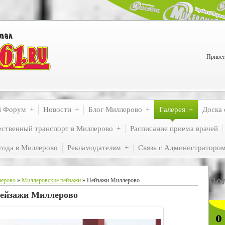
Привет
й Форум
Новости
Блог Миллерово
Галерея
Доска 
ственный транспорт в Миллерово
Расписание приема врачей
года в Миллерово
Рекламодателям
Связь с Администраторо
По
лерово
»
Миллеровские пейзажи
» Пейзажи Миллерово
ейзажи Миллерово