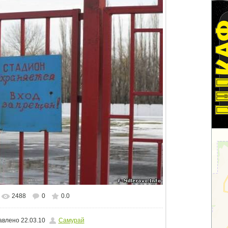
2488
0
0.0
еальном размере
640x480
/ 42.0Kb
авлено
22.03.10
Самурай