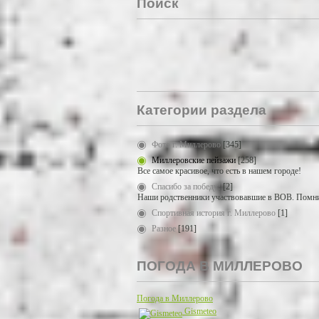
Поиск
Категории раздела
Фото г. Миллерово
[345]
Миллеровские пейзажи
[258]
Все самое красивое, что есть в нашем городе!
Спасибо за победу!
[2]
Наши родственники участвовавшие в ВОВ. Помни
Спортивная история г. Миллерово
[1]
Разное
[191]
ПОГОДА В МИЛЛЕРОВО
Погода в Миллерово
Gismeteo