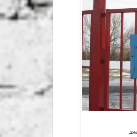
В р
Доб