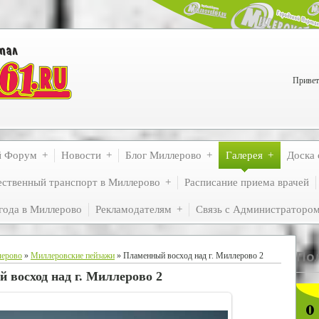
Привет
й Форум
Новости
Блог Миллерово
Галерея
Доска 
ственный транспорт в Миллерово
Расписание приема врачей
года в Миллерово
Рекламодателям
Связь с Администраторо
По
лерово
»
Миллеровские пейзажи
» Пламенный восход над г. Миллерово 2
 восход над г. Миллерово 2