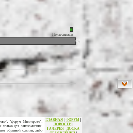
Пользователи
0%
ГЛАВНАЯ
|
ФОРУМ
|
рово", "форум Миллерово",
НОВОСТИ
|
я только для ознакомления.
ГАЛЕРЕЯ
|
ДОСКА
еют обратной ссылки, либо