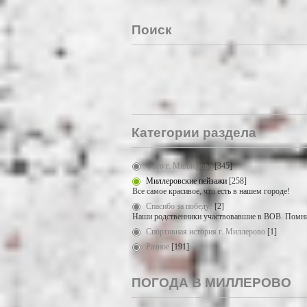
Поиск
Категории раздела
Фото г. Миллерово
[345]
Миллеровские пейзажи
[258]
Все самое красивое, что есть в нашем городе!
Спасибо за победу!
[2]
Наши родственники участвовавшие в ВОВ. Помни
Спортивная история г. Миллерово
[1]
Разное
[191]
ПОГОДА В МИЛЛЕРОВО