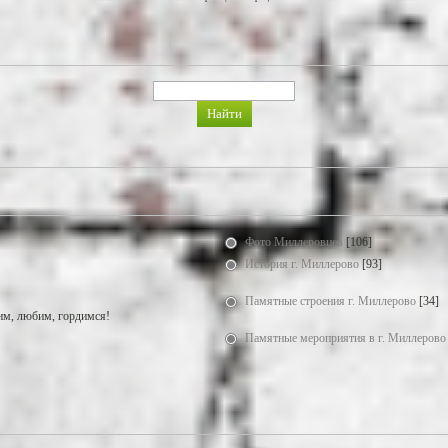
Фото Миллеровцев
[106]
История г. Миллерово
[93]
Памятные строения г. Миллерово
[34]
м, любим, гордимся!
Памятные мероприятия в г. Миллерово