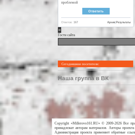
проблемой
Ответов:
167
Архив
|
Результаты
Гости сайта
Сегодняшние посетители:
Наша группа в ВК
Copyright «Millerovo161.RU» © 2009-2026 Все пр
принадлежат авторам материалов. Авторы проекта 
Администрация проекта применяет обратные ссылк