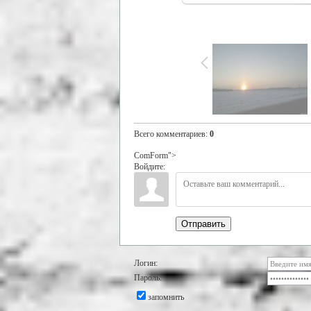
Всего комментариев
:
0
ComForm">
Войдите:
Отправить
Логин:
Пароль:
запомнить