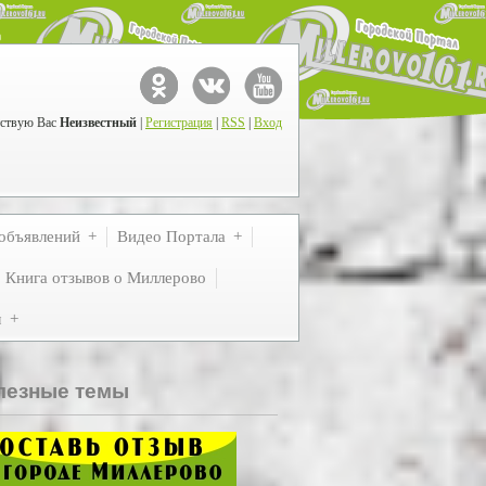
ствую Вас
Неизвестный
|
Регистрация
|
RSS
|
Вход
объявлений
Видео Портала
Книга отзывов о Миллерово
м
лезные темы