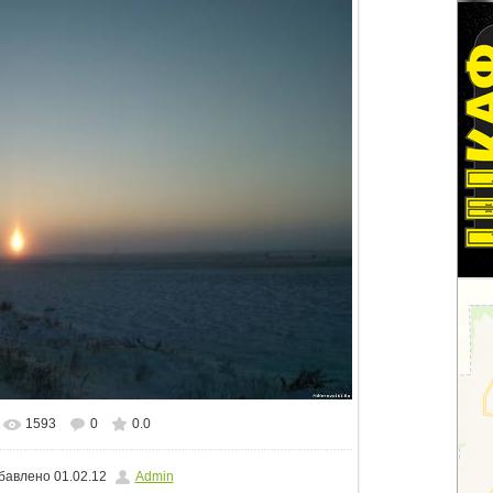
1593
0
0.0
альном размере
1500x1125
/ 71.9Kb
бавлено
01.02.12
Admin