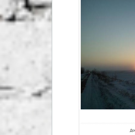
В ре
До