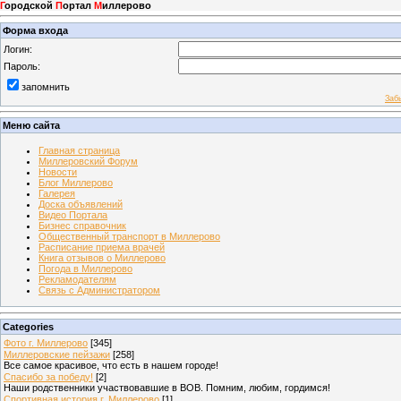
Г
ородской
П
ортал
М
иллерово
Форма входа
Логин:
Пароль:
запомнить
Заб
Меню сайта
Главная страница
Миллеровский Форум
Новости
Блог Миллерово
Галерея
Доска объявлений
Видео Портала
Бизнес справочник
Общественный транспорт в Миллерово
Расписание приема врачей
Книга отзывов о Миллерово
Погода в Миллерово
Рекламодателям
Связь с Администратором
Categories
Фото г. Миллерово
[345]
Миллеровские пейзажи
[258]
Все самое красивое, что есть в нашем городе!
Спасибо за победу!
[2]
Наши родственники участвовавшие в ВОВ. Помним, любим, гордимся!
Спортивная история г. Миллерово
[1]