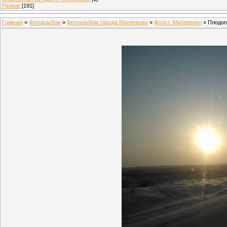
Разное
[191]
Главная
»
Фотоальбом
»
Фотоальбом города Миллерово
»
Фото г. Миллерово
» Плодоп