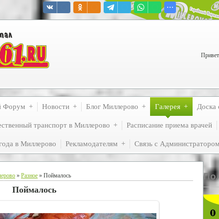
Привет
й Форум
Новости
Блог Миллерово
Галерея
Доска 
ственный транспорт в Миллерово
Расписание приема врачей
года в Миллерово
Рекламодателям
Связь с Администраторо
По
лерово
»
Разное
» Поймалось
Поймалось