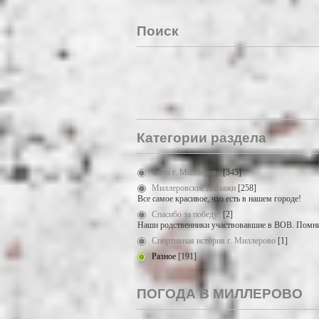
Поиск
Категории раздела
Фото г. Миллерово
[345]
Миллеровские пейзажи
[258]
Все самое красивое, что есть в нашем городе!
Спасибо за победу!
[2]
Наши родственники участвовавшие в ВОВ. Помни
Спортивная история г. Миллерово
[1]
Разное
[191]
ПОГОДА В МИЛЛЕРОВО