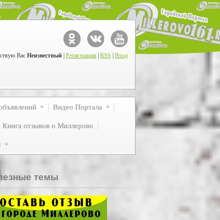
ствую Вас
Неизвестный
|
Регистрация
|
RSS
|
Вход
объявлений
Видео Портала
Книга отзывов о Миллерово
м
лезные темы