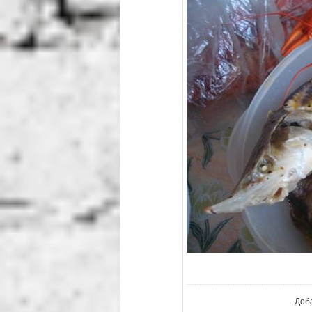
В ре
Доб