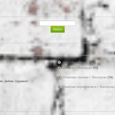
Фото Миллеровцев
[106]
История г. Миллерово
[93]
Памятные строения г. Миллерово
[34]
м, любим, гордимся!
Памятные мероприятия в г. Миллерово