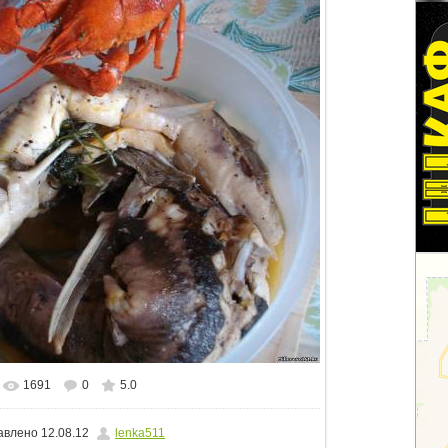
1691
0
5.0
альном размере
1280x960
/ 451.8Kb
авлено
12.08.12
lenka511