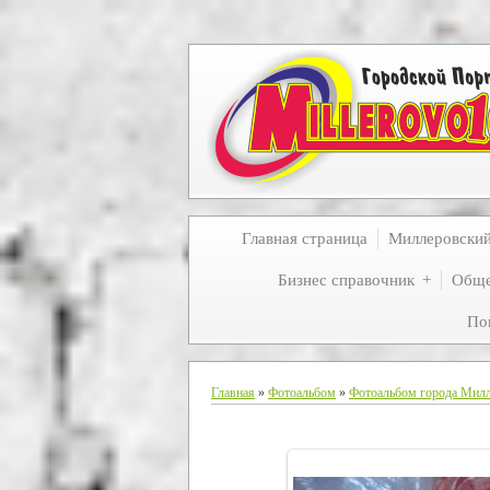
Главная страница
Миллеровски
Бизнес справочник
Обще
По
Главная
»
Фотоальбом
»
Фотоальбом города Мил