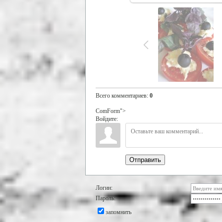
Всего комментариев
:
0
ComForm">
Войдите:
Отправить
Логин:
Пароль:
запомнить