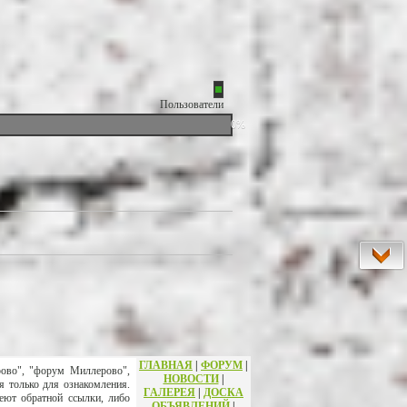
Пользователи
0%
ГЛАВНАЯ
|
ФОРУМ
|
рово", "форум Миллерово",
НОВОСТИ
|
я только для ознакомления.
ГАЛЕРЕЯ
|
ДОСКА
еют обратной ссылки, либо
ОБЪЯВЛЕНИЙ
|