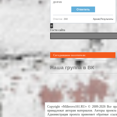
долгах
Ответов:
268
Архив
|
Результаты
Гости сайта
Сегодняшние посетители:
Наша группа в ВК
Copyright «Millerovo161.RU» © 2009-2026 Все пр
принадлежат авторам материалов. Авторы проекта 
Администрация проекта применяет обратные ссылк